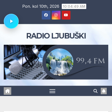
Skip
Pon. kol 10th, 2026
10:04:50 AM
to
content
RADIO LJUBUŠKI