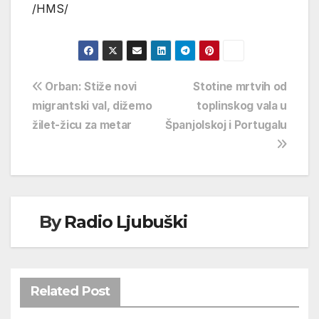
/HMS/
Navigacija
Orban: Stiže novi
Stotine mrtvih od
migrantski val, dižemo
toplinskog vala u
objava
žilet-žicu za metar
Španjolskoj i Portugalu
By
Radio Ljubuški
Related Post