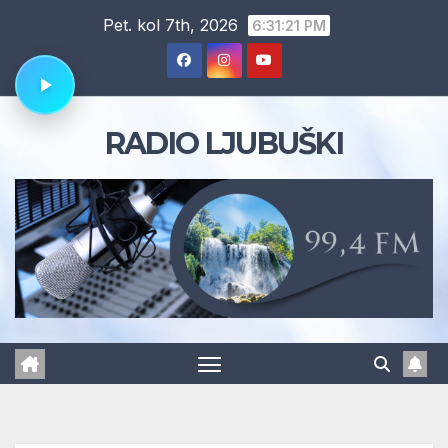
Skip
Pet. kol 7th, 2026
6:31:22 PM
to
content
RADIO LJUBUŠKI