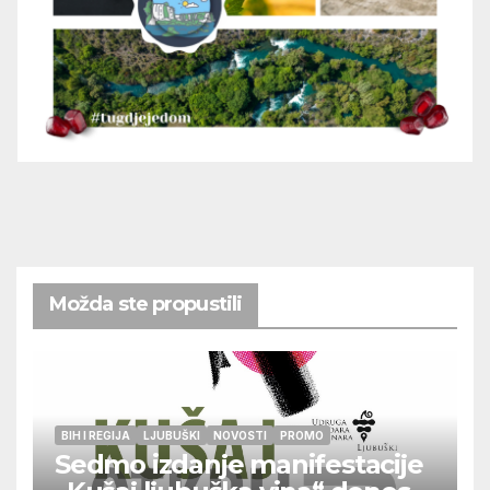
Možda ste propustili
BIH I REGIJA
LJUBUŠKI
NOVOSTI
PROMO
Sedmo izdanje manifestacije