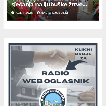
sjećanja na ljubuške žrtve
“Uskopaljske bojišnice”
KOL 1, 2026
RADIO LJUBUŠKI