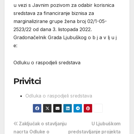
u vezi s Javnim pozivom za odabir korisnica
sredstava za financiranje biznisa za
marginalizirane grupe žena broj 02/1-05-
2523/22 od dana 3. listopada 2022.
Gradonačelnik Grada Ljubuškog o b j a v lj u j
e:
Odluku o raspodjeli sredstava
Privitci
Odluka o raspodjeli sredstava
Navigacija
Zaključak o stavljanju
U Ljubuškom
nacrta Odluke o
predstavljanje projekta