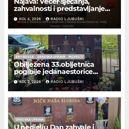
Najava: Večer sjećanja,
zahvalnosti i predstavljanje
knjige ‘Sin – Priča o Toniju’
KOL 4, 2026
RADIO LJUBUŠKI
BIH I REGIJA
GRADSKA UPRAVA
NOVOSTI
Obilježena 33.obljetnica
pogibije jedanaestorice
ljubuških branitelja
KOL 2, 2026
RADIO LJUBUŠKI
GRADSKA UPRAVA
U nedjelju Dan zahvale i