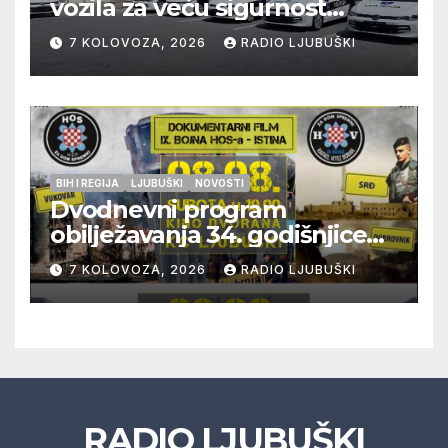
vozila za veću sigurnost
građana i učinkovitiji rad
7 KOLOVOZA, 2026
RADIO LJUBUŠKI
policije
BIH I REGIJA
LJUBUŠKI
NOVOSTI
Dvodnevni program
obilježavanja 34. godišnjice
pogibije generala Blaža
7 KOLOVOZA, 2026
RADIO LJUBUŠKI
Kraljevića i osmorice
pripadnika HOS-a
RADIO LJUBUŠKI