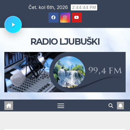
Skip
Čet. kol 6th, 2026
2:44:45 PM
to
content
RADIO LJUBUŠKI