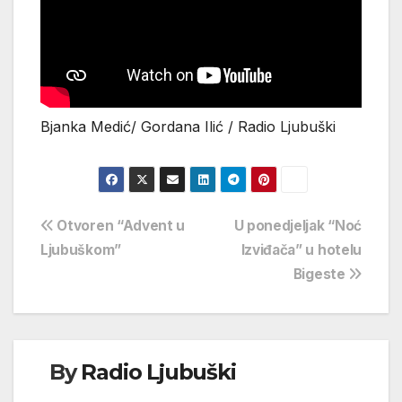
Bjanka Medić/ Gordana Ilić / Radio Ljubuški
Navigacija
Otvoren “Advent u
U ponedjeljak “Noć
Ljubuškom”
Izviđača” u hotelu
objava
Bigeste
By
Radio Ljubuški