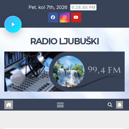
Skip
Pet. kol 7th, 2026
6:28:47 PM
to
content
RADIO LJUBUŠKI