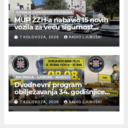
ŽUPANIJA ZAPADNOHERCEGOVAČKA
MUP ŽZH-a nabavio 15 novih
vozila za veću sigurnost
građana i učinkovitiji rad
7 KOLOVOZA, 2026
RADIO LJUBUŠKI
policije
BIH I REGIJA
LJUBUŠKI
NOVOSTI
Dvodnevni program
obilježavanja 34. godišnjice
pogibije generala Blaža
7 KOLOVOZA, 2026
RADIO LJUBUŠKI
Kraljevića i osmorice
pripadnika HOS-a