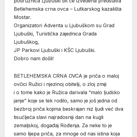
podružnica Ljubuški bit će izvedena predstava
Betlehemska crna ovca – Lutkarskog kazališta
Mostar.
Organizatori Adventa u Ljubuškom su Grad
Ljubuški, Turistička zajednica Grada
Ljubuškog,
JP Parkovi Ljubuški i KŠC Ljubuški.
Dobro nam došli!
BETLEHEMSKA CRNA OVCA je priča o maloj
ovčici Ružici i njezinoj obitelji, o zloj zmiji
i o tome kako je Ružica darivala “malo ljudsko
janje” koje se tek rodilo, samo je još jedna od
bezbroj priča kojima beskrajan niz ljudi već dva
tisućljeća slavi najradosniji dan na kugli
zemaljskoj, događaj Rođenja. Za neke to je
samo lijepa priča, za mnoge od nas istina koja