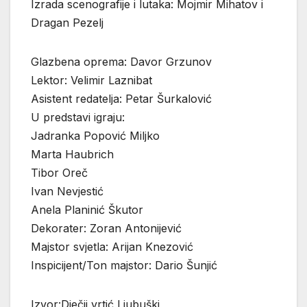
Izrada scenografije i lutaka: Mojmir Mihatov i
Dragan Pezelj
Glazbena oprema: Davor Grzunov
Lektor: Velimir Laznibat
Asistent redatelja: Petar Šurkalović
U predstavi igraju:
Jadranka Popović Miljko
Marta Haubrich
Tibor Oreč
Ivan Nevjestić
Anela Planinić Škutor
Dekorater: Zoran Antonijević
Majstor svjetla: Arijan Knezović
Inspicijent/Ton majstor: Dario Šunjić
Izvor:Dječji vrtić Ljubuški