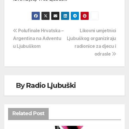
Navigacija
Polufinale Hrvatska –
Likovni umjetnici
Argentina na Adventu
Ljubuškog organiziraju
objava
u Ljubuškom
radionice za djecu i
odrasle
By
Radio Ljubuški
Related Post