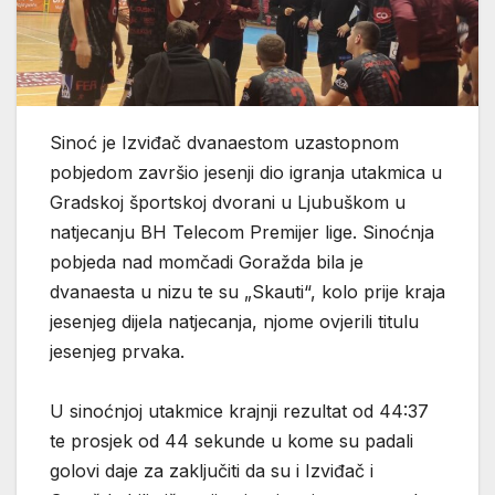
Sinoć je Izviđač dvanaestom uzastopnom
pobjedom završio jesenji dio igranja utakmica u
Gradskoj športskoj dvorani u Ljubuškom u
natjecanju BH Telecom Premijer lige. Sinoćnja
pobjeda nad momčadi Goražda bila je
dvanaesta u nizu te su „Skauti“, kolo prije kraja
jesenjeg dijela natjecanja, njome ovjerili titulu
jesenjeg prvaka.
U sinoćnjoj utakmice krajnji rezultat od 44:37
te prosjek od 44 sekunde u kome su padali
golovi daje za zaključiti da su i Izviđač i