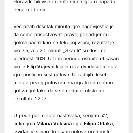
Goražde bili više orijentirani na igru u napadu
nego u obrani.
Već prvih desetak minuta igre nagovijestilo je
da ćemo prisustvovati pravoj golijadi jer su
golovi padali kao na tekućoj vrpci, rezultat je
bio 7:5, a u 20. minuti „Skauti“ su došli do
prednosti 16:9. U tom periodu osobito efikasan
bio je
Filip Vujević
koji je u za dvadeset minuta
igre postigao šest golova. U zadnjih deset
minuta prvog poluvremena igralo se u ritmu
gol za gol tako da se na odmor otišlo pri
rezultatu 22:17.
U prvih pet minuta nastavaka, serijom 5:2,
četiri gola
Milana Vukšića
i gol
Filipa Odaka
,
Izviđač je stigao do osam golova prednosti