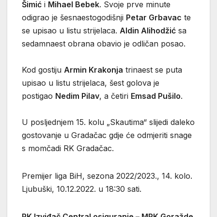
Šimić
i
Mihael Bebek
. Svoje prve minute
odigrao je šesnaestogodišnji
Petar Grbavac
te
se upisao u listu strijelaca.
Aldin Alihodžić
sa
sedamnaest obrana obavio je odličan posao.
Kod gostiju
Armin Krakonja
trinaest se puta
upisao u listu strijelaca, šest golova je
postigao
Nedim Pilav
, a četiri
Emsad Pušilo
.
U posljednjem 15. kolu „Skautima“ slijedi daleko
gostovanje u Gradačac gdje će odmjeriti snage
s momčadi RK Gradačac.
Premijer liga BiH, sezona 2022/2023., 14. kolo.
Ljubuški, 10.12.2022. u 18:30 sati.
RK Izviđač Central osiguranje – MRK Goražde