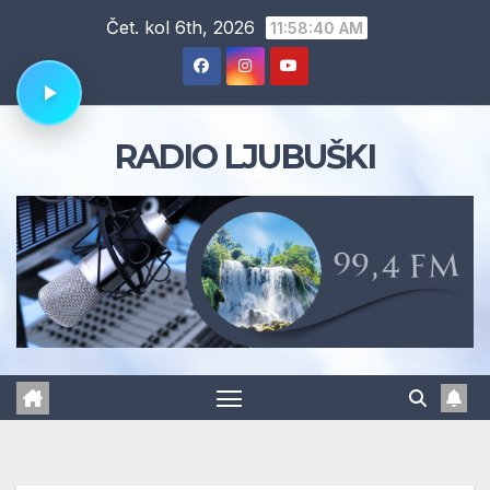
Skip
Čet. kol 6th, 2026
11:58:41 AM
to
content
RADIO LJUBUŠKI