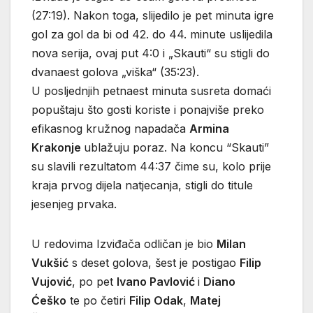
(27:19). Nakon toga, slijedilo je pet minuta igre
gol za gol da bi od 42. do 44. minute uslijedila
nova serija, ovaj put 4:0 i „Skauti“ su stigli do
dvanaest golova „viška“ (35:23).
U posljednjih petnaest minuta susreta domaći
popuštaju što gosti koriste i ponajviše preko
efikasnog kružnog napadača
Armina
Krakonje
ublažuju poraz. Na koncu “Skauti”
su slavili rezultatom 44:37 čime su, kolo prije
kraja prvog dijela natjecanja, stigli do titule
jesenjeg prvaka.
U redovima Izviđača odličan je bio
Milan
Vukšić
s deset golova, šest je postigao
Filip
Vujović
, po pet
Ivano Pavlović
i
Diano
Ćeško
te po četiri
Filip Odak
,
Matej