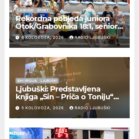
LJUBUŠKI
ŠPORT
Rekordna pobjeda juniora
Otok/Grabovnika 18:1, seniori
Pregrađa u četvrtfinalu,
6 KOLOVOZA, 2026
RADIO LJUBUŠKI
Veljaci i Cerno/Crnopod u
doigravanju, Grljevići završili
natjecanje
BIH I REGIJA
LJUBUŠKI
Ljubuški: Predstavljena
knjiga „Sin – Priča o Toniju“
dr. sc. Zdenka Hercega
5 KOLOVOZA, 2026
RADIO LJUBUŠKI