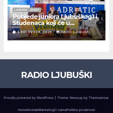
LJUBUŠKI
ŠPORT
Pobjede juniora Ljubuškog1 i
Studenaca koji će u
međusobnom susretu
5 KOLOVOZA, 2026
RADIO LJUBUŠKI
odlučiti o prvom mjestu u
skupini “A”, seniori Teskere
upisali treću pobjedu,
Radišići “otpali”, a Humac se
pobjedom protiv Crvenog
Grma “vratio u igru”
RADIO LJUBUŠKI
Proudly powered by WordPress
|
Theme: Newsup by
Themeansar
.
Home
Kontakt
Marketing
O nama
Politika privatnosti