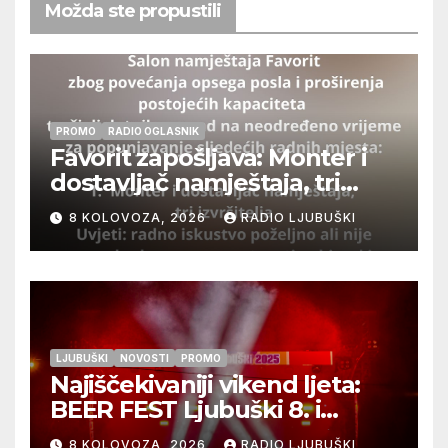
Možda ste propustili
PROMO
RADIO OGLASNIK
Favorit zapošljava: Monter i
dostavljač namještaja, tri
izvršitelja
8 KOLOVOZA, 2026
RADIO LJUBUŠKI
LJUBUŠKI
NOVOSTI
PROMO
Najiščekivaniji vikend ljeta:
BEER FEST Ljubuški 8. i
9.kolovoza
8 KOLOVOZA, 2026
RADIO LJUBUŠKI