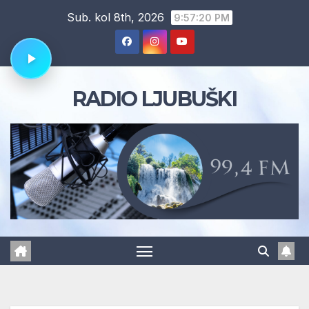
Skip
Sub. kol 8th, 2026
9:57:21 PM
to
content
RADIO LJUBUŠKI