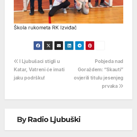
Škola rukometa RK Izviđač
Navigacija
I Ljubušaci stigli u
Pobjeda nad
Katar, Vatreni će imati
Goraždem: “Skauti”
objava
jaku podršku!
ovjerili titulu jesenjeg
prvaka
By
Radio Ljubuški