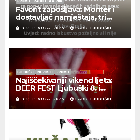
PROMO
RADIO OGLASNIK
Favorit zapošljava: Monter i
dostavljač namještaja, tri
izvršitelja
8 KOLOVOZA, 2026
RADIO LJUBUŠKI
LJUBUŠKI
NOVOSTI
PROMO
Najiščekivaniji vikend ljeta:
BEER FEST Ljubuški 8. i
9.kolovoza
8 KOLOVOZA, 2026
RADIO LJUBUŠKI