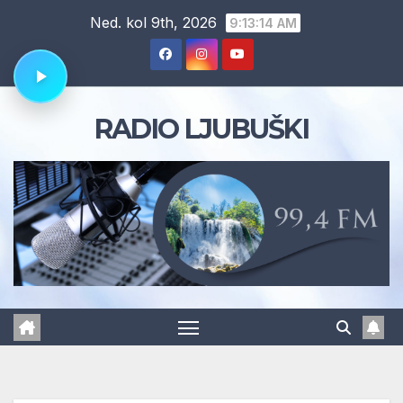
Skip
Ned. kol 9th, 2026
9:13:15 AM
to
content
RADIO LJUBUŠKI