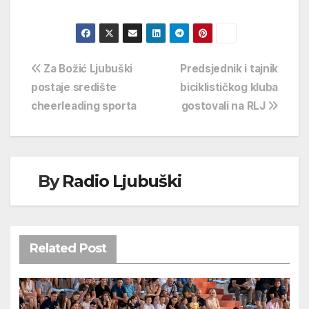
Navigacija
Za Božić Ljubuški
Predsjednik i tajnik
postaje središte
biciklističkog kluba
objava
cheerleading sporta
gostovali na RLJ
By
Radio Ljubuški
Related Post