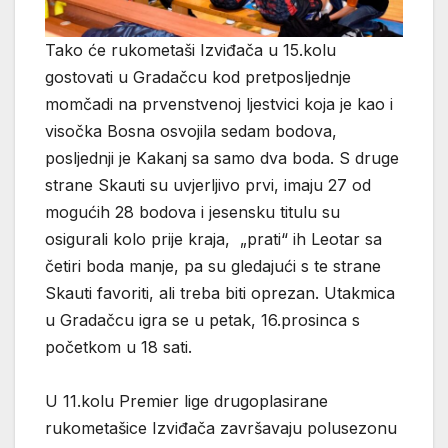
Tako će rukometaši Izviđača u 15.kolu
gostovati u Gradačcu kod pretposljednje
momčadi na prvenstvenoj ljestvici koja je kao i
visočka Bosna osvojila sedam bodova,
posljednji je Kakanj sa samo dva boda. S druge
strane Skauti su uvjerljivo prvi, imaju 27 od
mogućih 28 bodova i jesensku titulu su
osigurali kolo prije kraja, „prati“ ih Leotar sa
četiri boda manje, pa su gledajući s te strane
Skauti favoriti, ali treba biti oprezan. Utakmica
u Gradačcu igra se u petak, 16.prosinca s
početkom u 18 sati.
U 11.kolu Premier lige drugoplasirane
rukometašice Izviđača završavaju polusezonu