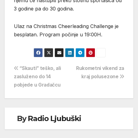
njemu će nastupiti preko stotinu sportašica od
3 godine pa do 30 godina.
Ulaz na Christmas Cheerleading Challenge je
besplatan. Program počinje u 19:00H.
Navigacija
“Skauti” teško, ali
Rukometni vikend za
zasluženo do 14
kraj polusezone
objava
pobjede u Gradačcu
By
Radio Ljubuški