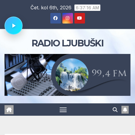
Skip
Čet. kol 6th, 2026
6:37:16 AM
to
content
RADIO LJUBUŠKI