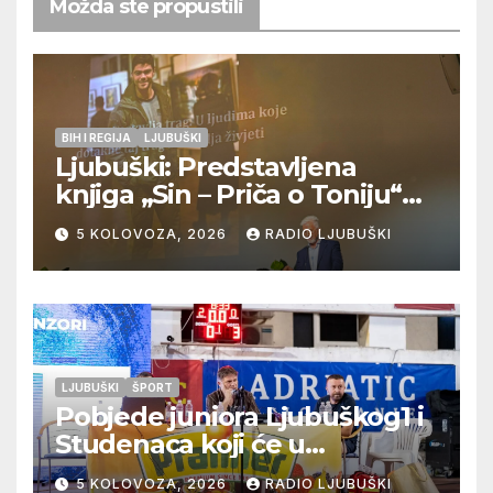
Možda ste propustili
BIH I REGIJA
LJUBUŠKI
Ljubuški: Predstavljena
knjiga „Sin – Priča o Toniju“
dr. sc. Zdenka Hercega
5 KOLOVOZA, 2026
RADIO LJUBUŠKI
LJUBUŠKI
ŠPORT
Pobjede juniora Ljubuškog1 i
Studenaca koji će u
međusobnom susretu
5 KOLOVOZA, 2026
RADIO LJUBUŠKI