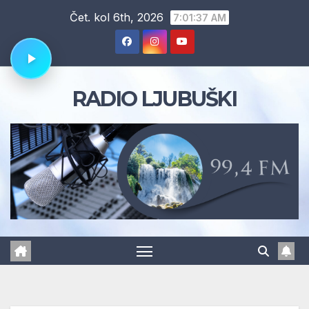
Skip
Čet. kol 6th, 2026
7:01:38 AM
to
content
RADIO LJUBUŠKI