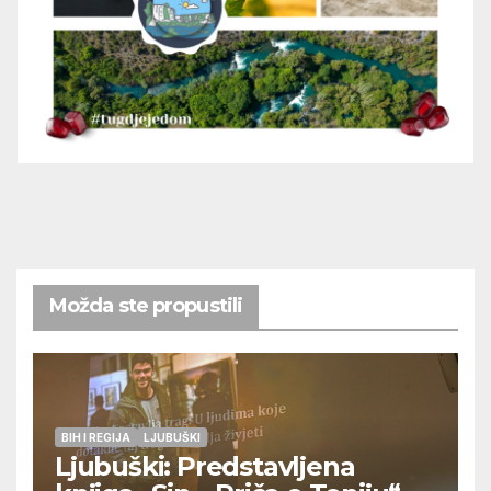
Možda ste propustili
BIH I REGIJA
LJUBUŠKI
Ljubuški: Predstavljena