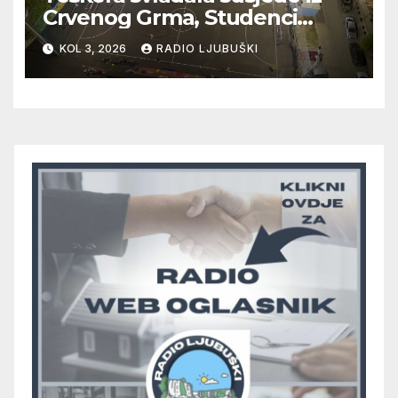
Crvenog Grma, Studenci
deklasirali Radišiće, večeras
KOL 3, 2026
RADIO LJUBUŠKI
na programu četiri nove
utakmice