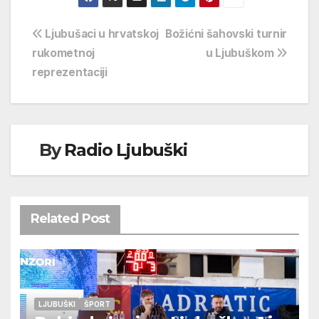
Navigacija
Ljubušaci u hrvatskoj
Božićni šahovski turnir
rukometnoj
u Ljubuškom
objava
reprezentaciji
By
Radio Ljubuški
Related Post
LJUBUŠKI
ŠPORT