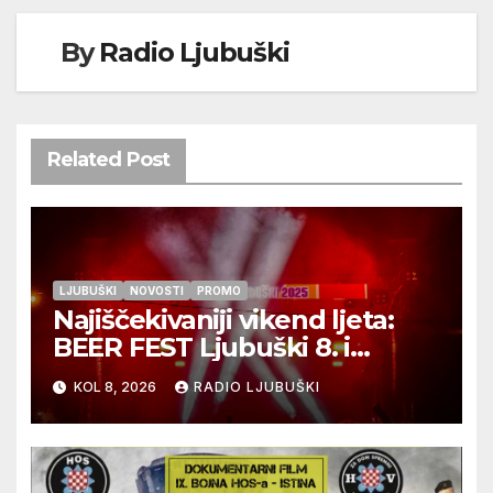
By
Radio Ljubuški
Related Post
LJUBUŠKI
NOVOSTI
PROMO
Najiščekivaniji vikend ljeta:
BEER FEST Ljubuški 8. i
9.kolovoza
KOL 8, 2026
RADIO LJUBUŠKI