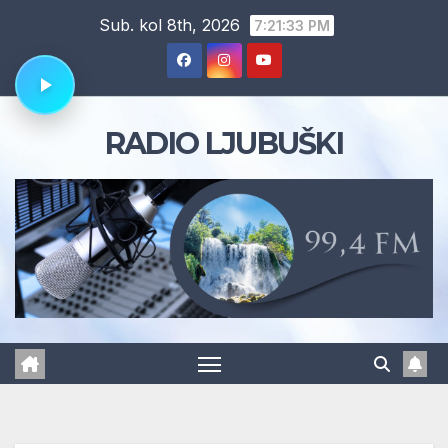
Skip
Sub. kol 8th, 2026
7:21:34 PM
to
content
RADIO LJUBUŠKI