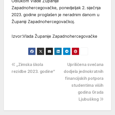
Odlukom Vlade Županije
Zapadnohercegovačke, ponedjeljak 2. siječnja
2023. godine proglašen je neradnim danom u
Županiji Zapadnohercegovačkoj.
Izvor:Vlada Županije Zapadnohercegovačke
Navigacija
„Zimska škola
Upriličena svečana
rezidbe 2023. godine“
dodjela jednokratnih
objava
financijskih potpora
studentima viših
godina Grada
Ljubuškog