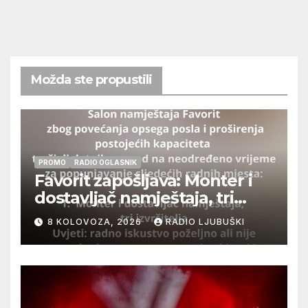
Možda ste propustili
PROMO
RADIO OGLASNIK
Favorit zapošljava: Monter i
dostavljač namještaja, tri
izvršitelja
8 KOLOVOZA, 2026
RADIO LJUBUŠKI