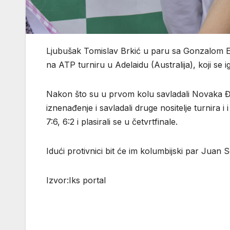
Ljubušak Tomislav Brkić u paru sa Gonzalom E
na ATP turniru u Adelaidu (Australija), koji se
Nakon što su u prvom kolu savladali Novaka Đoko
iznenađenje i savladali druge nositelje turnira i
7:6, 6:2 i plasirali se u četvrtfinale.
Idući protivnici bit će im kolumbijski par Juan 
Izvor:Iks portal