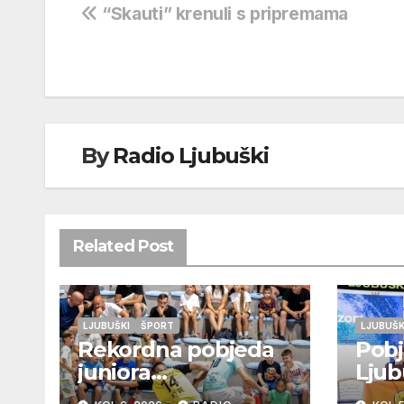
Navigacija
“Skauti” krenuli s pripremama
objava
By
Radio Ljubuški
Related Post
LJUBUŠKI
ŠPORT
LJUBUŠK
Rekordna pobjeda
Pobj
juniora
Ljub
Otok/Grabovnika
Stud