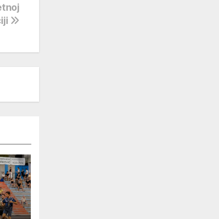
etnoj
iji
ra