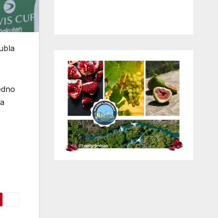
ubla
jedno
sa