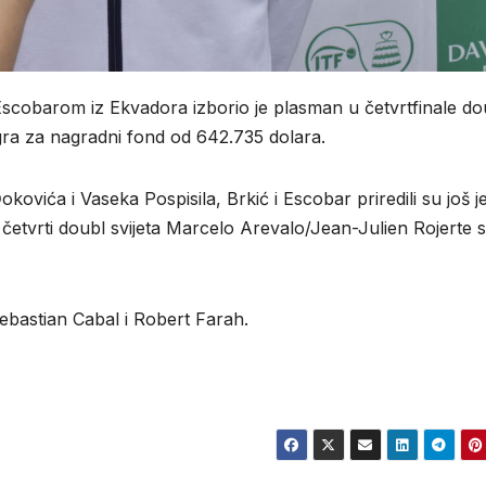
scobarom iz Ekvadora izborio je plasman u četvrtfinale do
 igra za nagradni fond od 642.735 dolara.
vića i Vaseka Pospisila, Brkić i Escobar priredili su još 
 i četvrti doubl svijeta Marcelo Arevalo/Jean-Julien Rojerte 
Sebastian Cabal i Robert Farah.