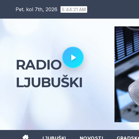
Skip
Pet. kol 7th, 2026
5:44:22 AM
to
content
RADIO
LJUBUŠKI
LJUBUŠKI
NOVOSTI
GRADSK