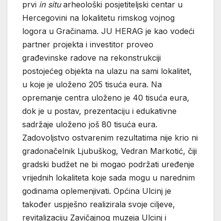
prvi
in situ
arheološki posjetiteljski centar u
Hercegovini na lokalitetu rimskog vojnog
logora u Gračinama. JU HERAG je kao vodeći
partner projekta i investitor proveo
građevinske radove na rekonstrukciji
postojećeg objekta na ulazu na sami lokalitet,
u koje je uloženo 205 tisuća eura. Na
opremanje centra uloženo je 40 tisuća eura,
dok je u postav, prezentaciju i edukativne
sadržaje uloženo još 80 tisuća eura.
Zadovoljstvo ostvarenim rezultatima nije krio ni
gradonačelnik Ljubuškog, Vedran Markotić, čiji
gradski budžet ne bi mogao podržati uređenje
vrijednih lokaliteta koje sada mogu u narednim
godinama oplemenjivati. Općina Ulcinj je
također uspješno realizirala svoje ciljeve,
revitalizaciju Zavičajnog muzeja Ulcinj i