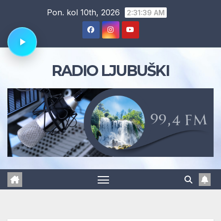
Skip
Pon. kol 10th, 2026
2:31:40 AM
to
content
RADIO LJUBUŠKI