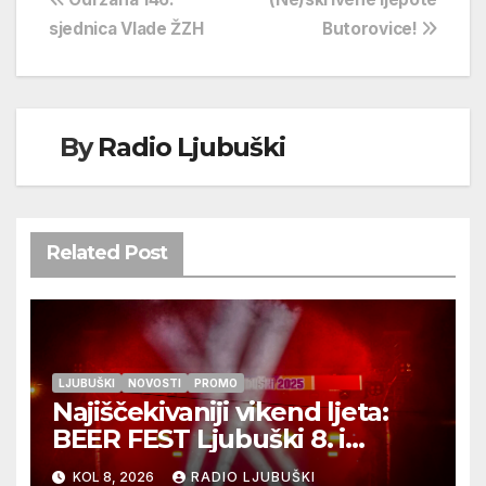
Navigacija
sjednica Vlade ŽZH
Butorovice!
objava
By
Radio Ljubuški
Related Post
LJUBUŠKI
NOVOSTI
PROMO
Najiščekivaniji vikend ljeta:
BEER FEST Ljubuški 8. i
9.kolovoza
KOL 8, 2026
RADIO LJUBUŠKI