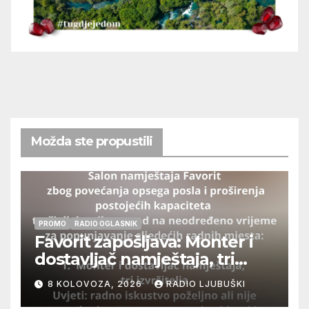
Možda ste propustili
PROMO
RADIO OGLASNIK
Favorit zapošljava: Monter i
dostavljač namještaja, tri
izvršitelja
8 KOLOVOZA, 2026
RADIO LJUBUŠKI