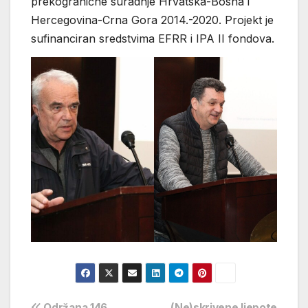
prekogranične suradnje Hrvatska-Bosna i
Hercegovina-Crna Gora 2014.-2020. Projekt je
sufinanciran sredstvima EFRR i IPA II fondova.
Održana 146.
(Ne)skrivene ljepote