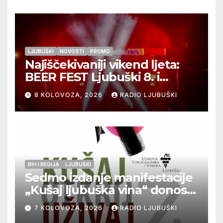
LJUBUŠKI
NOVOSTI
PROMO
Najiščekivaniji vikend ljeta:
BEER FEST Ljubuški 8. i
9.kolovoza
8 KOLOVOZA, 2026
RADIO LJUBUŠKI
BIH I REGIJA
LJUBUŠKI
Sedmo izdanje manifestacije
„Kušaj ljubuška vina“ donosi
vrhunska vina, gastronomiju i
7 KOLOVOZA, 2026
RADIO LJUBUŠKI
glazbu