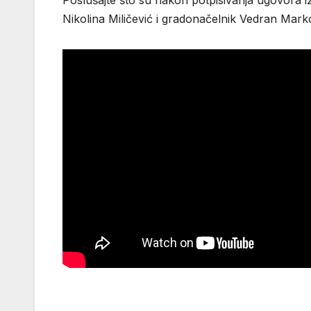
Poslušajte što su nakon potpisivanja ugovora i
Nikolina Miličević i gradonačelnik Vedran Marko