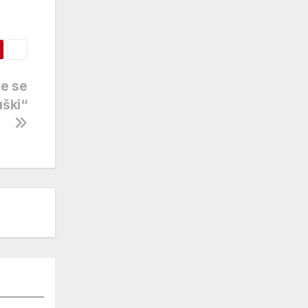
le se
uški“