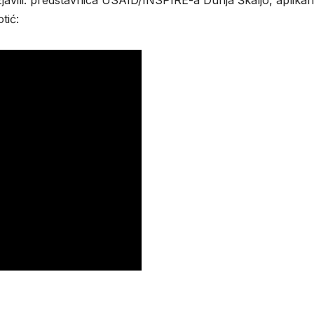
zjavili: predstavnica USAID/INSPIRE-a Dunja Škaljo, aplikan
tić: