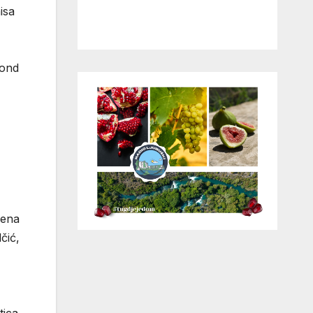
isa
fond
rena
čić,