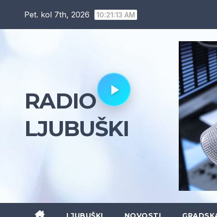
Skip
Pet. kol 7th, 2026
10:21:14 AM
to
content
RADIO
LJUBUŠKI
LJUBUŠKI
NOVOSTI
GRADSK