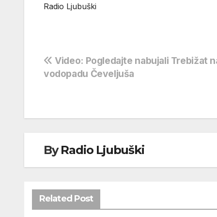
Radio Ljubuški
Navigacija
Video: Pogledajte nabujali Trebižat n
vodopadu Čeveljuša
objava
By
Radio Ljubuški
Related Post