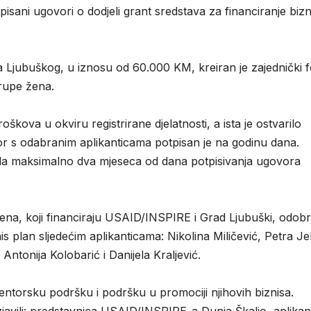
sani ugovori o dodjeli grant sredstava za financiranje bizn
Ljubuškog, u iznosu od 60.000 KM, kreiran je zajednički 
grupe žena.
škova u okviru registrirane djelatnosti, a ista je ostvarilo
r s odabranim aplikanticama potpisan je na godinu dana.
da maksimalno dva mjeseca od dana potpisivanja ugovora
 žena, koji financiraju USAID/INSPIRE i Grad Ljubuški, odob
 plan sljedećim aplikanticama: Nikolina Miličević, Petra Jel
ntonija Kolobarić i Danijela Kraljević.
mentorsku podršku i podršku u promociji njihovih biznisa.