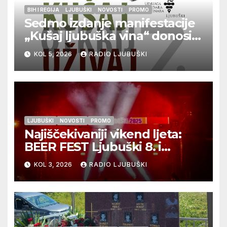
BIH I REGIJA
LJUBUŠKI
NOVOSTI
PROMO
Sedmo izdanje manifestacije
„Kušaj ljubuška vina“ donosi
vrhunska vina, gastronomiju i
KOL 5, 2026
RADIO LJUBUŠKI
glazbu
LJUBUŠKI
NOVOSTI
PROMO
Najiščekivaniji vikend ljeta:
BEER FEST Ljubuški 8. i
9.kolovoza
KOL 3, 2026
RADIO LJUBUŠKI