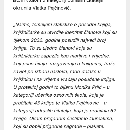
istom titulom u kategoriji odraslih čitatelja
okrunila Vlatka Pejčinović.
„Naime, temeljem statistike o posudbi knjiga,
knjižničarke su utvrdile identitet članova koji su
tijekom 2022. godine posudili najveći broj
knjiga. To su ujedno članovi koje su
knjižničarke zapazile kao marljive i vrijedne,
koji puno čitaju, razgovaraju o knjigama, traže
savjet pri izboru naslova, rado dolaze u
knjižnicu i na vrijeme vraćaju posuđene knjige.
U protekloj godini to bijahu Monika Prlić – u
kategoriji učenika osnovnih škola, koja je
pročitala 43 knjige te Vlatka Pejčinović – u
kategoriji odraslih čitatelja, koja je pročitala 62
knjige. Ovom prigodom čestitamo laureatima,
koji su dobili prigodne nagrade – plakete,