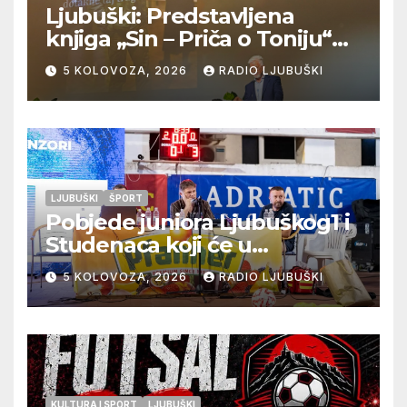
Ljubuški: Predstavljena
knjiga „Sin – Priča o Toniju“
dr. sc. Zdenka Hercega
5 KOLOVOZA, 2026
RADIO LJUBUŠKI
LJUBUŠKI
ŠPORT
Pobjede juniora Ljubuškog1 i
Studenaca koji će u
međusobnom susretu
5 KOLOVOZA, 2026
RADIO LJUBUŠKI
odlučiti o prvom mjestu u
skupini “A”, seniori Teskere
upisali treću pobjedu,
Radišići “otpali”, a Humac se
pobjedom protiv Crvenog
Grma “vratio u igru”
KULTURA I SPORT
LJUBUŠKI