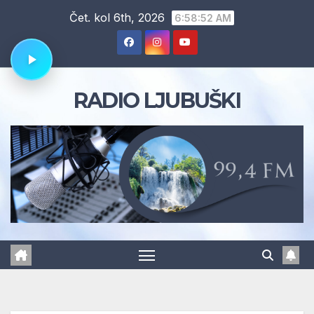
Skip
Čet. kol 6th, 2026
6:58:52 AM
to
content
RADIO LJUBUŠKI