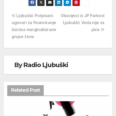
Navigacija
Ljubuški: Potpisani
Obavijest iz JP Parkovi
ugovori za financiranje
Ljubuški: Voda nije za
objava
biznisa marginalizirane
piće
grupe žena
By
Radio Ljubuški
Related Post