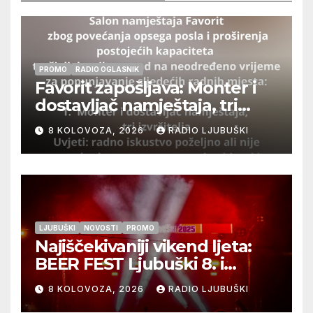
PROMO
RADIO OGLASNIK
Favorit zapošljava: Monter i
dostavljač namještaja, tri
izvršitelja
8 KOLOVOZA, 2026
RADIO LJUBUŠKI
LJUBUŠKI
NOVOSTI
PROMO
Najiščekivaniji vikend ljeta:
BEER FEST Ljubuški 8. i
9.kolovoza
8 KOLOVOZA, 2026
RADIO LJUBUŠKI