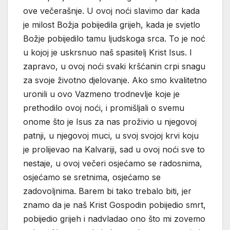
ove večerašnje. U ovoj noći slavimo dar kada
je milost Božja pobijedila grijeh, kada je svjetlo
Božje pobijedilo tamu ljudskoga srca. To je noć
u kojoj je uskrsnuo naš spasitelj Krist Isus. I
zapravo, u ovoj noći svaki kršćanin crpi snagu
za svoje životno djelovanje. Ako smo kvalitetno
uronili u ovo Vazmeno trodnevlje koje je
prethodilo ovoj noći, i promišljali o svemu
onome što je Isus za nas proživio u njegovoj
patnji, u njegovoj muci, u svoj svojoj krvi koju
je prolijevao na Kalvariji, sad u ovoj noći sve to
nestaje, u ovoj večeri osjećamo se radosnima,
osjećamo se sretnima, osjećamo se
zadovoljnima. Barem bi tako trebalo biti, jer
znamo da je naš Krist Gospodin pobijedio smrt,
pobijedio grijeh i nadvladao ono što mi zovemo