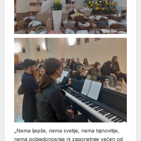
„Nema ljepše, nema svetije, nema tajnovitije,
nema pobjedonosnije ni zagonetnije večeri od