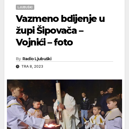
LJUBUŠKI
Vazmeno bdijenje u
župi Šipovača –
Vojnići – foto
By
Radio Ljubuški
TRA 8, 2023