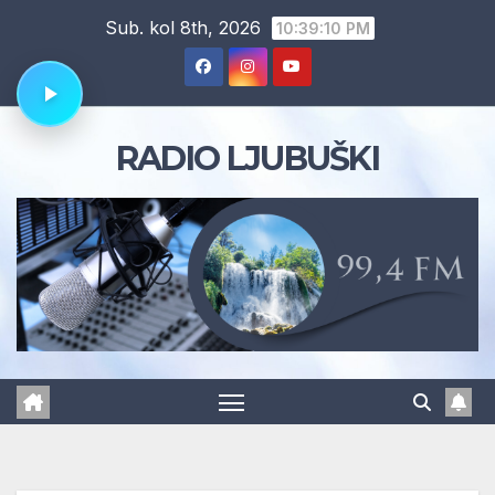
Skip
Sub. kol 8th, 2026
10:39:12 PM
to
content
RADIO LJUBUŠKI