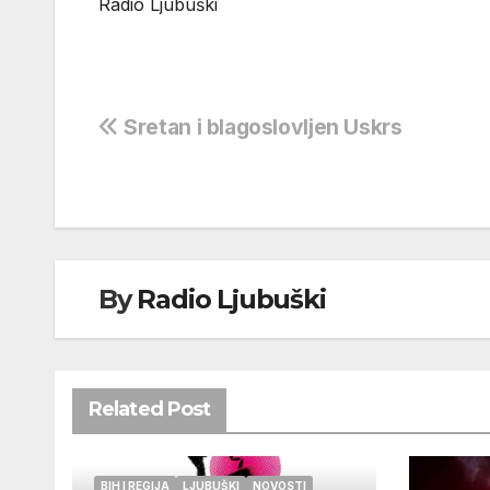
Radio Ljubuški
Navigacija
Sretan i blagoslovljen Uskrs
objava
By
Radio Ljubuški
Related Post
BIH I REGIJA
LJUBUŠKI
NOVOSTI