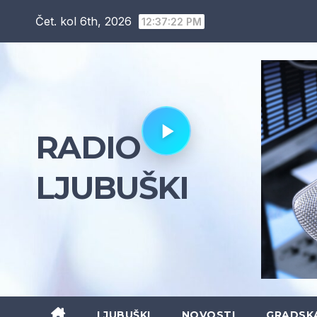
Skip
Čet. kol 6th, 2026
12:37:23 PM
to
content
RADIO
LJUBUŠKI
LJUBUŠKI
NOVOSTI
GRADSK