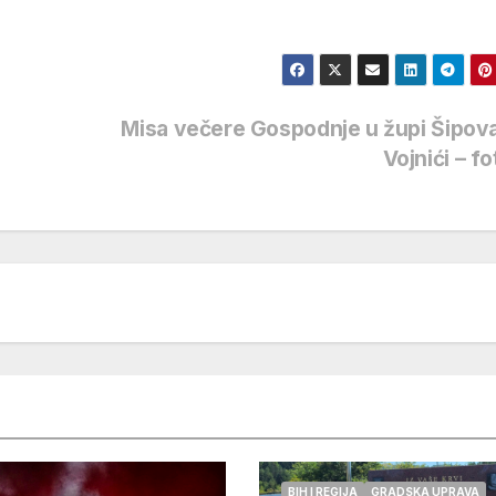
Misa večere Gospodnje u župi Šipov
Vojnići – f
BIH I REGIJA
GRADSKA UPRAVA