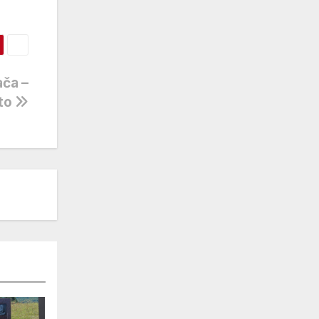
ača –
oto