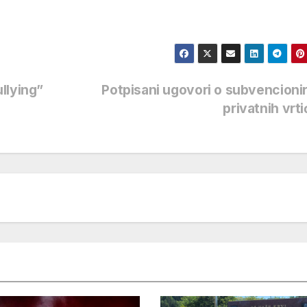
llying”
Potpisani ugovori o subvencioni
privatnih vrt