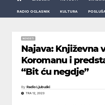
RADIO OGLASNIK
KULTURA
POSLUŠ
NOVOSTI
Najava: Književna 
Koromanu i predsta
“Bit ću negdje”
By
Radio Ljubuški
TRA 12, 2023