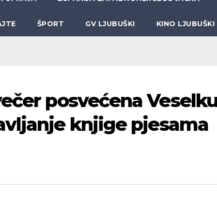
AJTE
ŠPORT
GV LJUBUŠKI
KINO LJUBUŠKI
večer posvećena Veselk
vljanje knjige pjesama