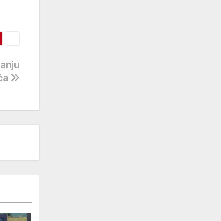
ranju
ića