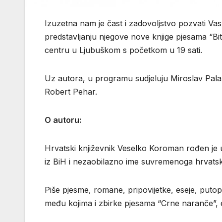
Izuzetna nam je čast i zadovoljstvo pozvati V
predstavljanju njegove nove knjige pjesama “Bit
centru u Ljubuškom s početkom u 19 sati.
Uz autora, u programu sudjeluju Miroslav Palame
Robert Pehar.
O autoru:
Hrvatski književnik Veselko Koroman rođen je u
iz BiH i nezaobilazno ime suvremenoga hrvatsk
Piše pjesme, romane, pripovijetke, eseje, putopise
među kojima i zbirke pjesama “Crne naranče”, es