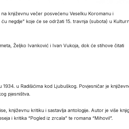
as na književnu večer posvećenu Veselku Koromanu i
 ću negdje” koje će se održati 15. travnja (subota) u Kultu
ta, Željko Ivanković i Ivan Vukoja, dok će stihove čitati
 1934. u Radišićima kod Ljubuškog. Povjesničar je književn
og pjesništva.
, književnu kritiku i sastavlja antologije. Autor je više knji
eja i kritika “Pogled iz zrcala” te romana “Mihovil”.