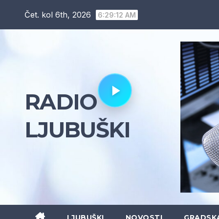
Skip
Čet. kol 6th, 2026
6:29:13 AM
to
content
RADIO
LJUBUŠKI
LJUBUŠKI
NOVOSTI
GRADSK