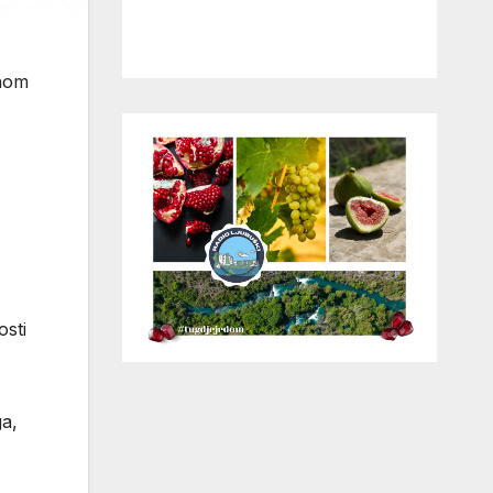
rnom
osti
ga,