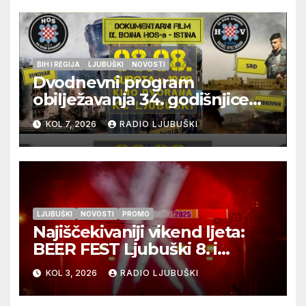
BIH I REGIJA
LJUBUŠKI
NOVOSTI
Dvodnevni program
obilježavanja 34. godišnjice
pogibije generala Blaža
KOL 7, 2026
RADIO LJUBUŠKI
Kraljevića i osmorice
pripadnika HOS-a
LJUBUŠKI
NOVOSTI
PROMO
Najiščekivaniji vikend ljeta:
BEER FEST Ljubuški 8. i
9.kolovoza
KOL 3, 2026
RADIO LJUBUŠKI