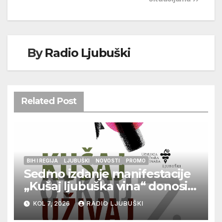
By
Radio Ljubuški
Related Post
BIH I REGIJA
LJUBUŠKI
NOVOSTI
PROMO
Sedmo izdanje manifestacije
„Kušaj ljubuška vina“ donosi
vrhunska vina, gastronomiju i
KOL 7, 2026
RADIO LJUBUŠKI
glazbu