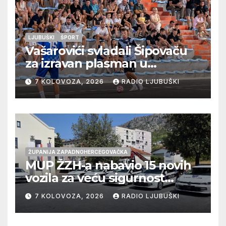
LJUBUŠKI
ŠPORT
Vašarovići svladali Šipovaču
za izravan plasman u
četvrtfinale, Grab izborio
7 KOLOVOZA, 2026
RADIO LJUBUŠKI
prolazak dalje, Klobuk ispao,
večeras počinje četvrtfinale
juniora
ŽUPANIJA ZAPADNOHERCEGOVAČKA
MUP ŽZH-a nabavio 15 novih
vozila za veću sigurnost
građana i učinkovitiji rad
7 KOLOVOZA, 2026
RADIO LJUBUŠKI
policije