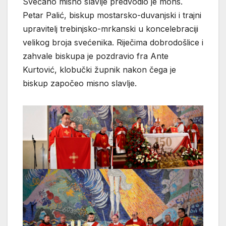
Svečano misno slavlje predvodio je mons.
Petar Palić, biskup mostarsko-duvanjski i trajni
upravitelj trebinjsko-mrkanski u koncelebraciji
velikog broja svećenika. Riječima dobrodošlice i
zahvale biskupa je pozdravio fra Ante
Kurtović, klobučki župnik nakon čega je
biskup započeo misno slavlje.