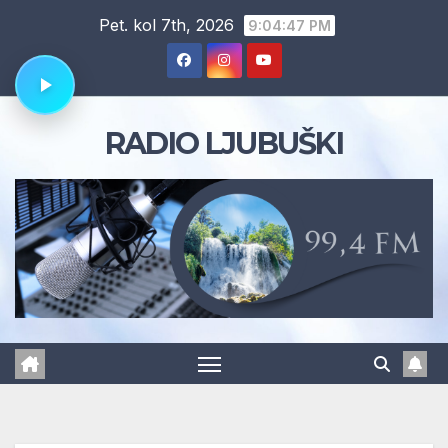
Skip
Pet. kol 7th, 2026
9:04:49 PM
to
content
RADIO LJUBUŠKI