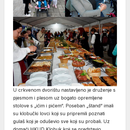
U crkvenom dvorištu nastavljeno je druženje s
pjesmom i plesom uz bogato opremljene
stolove s „ićim i pićem“. Poseban „štand“ imali
su klobučki lovci koji su pripremili poznati
gulaš koji je oduševio sve koji su probali. Uz
domaći HKUD Klobuk koji se predstavio