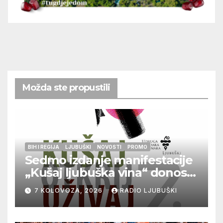
Možda ste propustili
BIH I REGIJA
LJUBUŠKI
NOVOSTI
PROMO
Sedmo izdanje manifestacije
„Kušaj ljubuška vina“ donosi
vrhunska vina, gastronomiju i
7 KOLOVOZA, 2026
RADIO LJUBUŠKI
glazbu