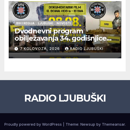
BIH I REGIJA
LJUBUŠKI
NOVOSTI
Dvodnevni program
obilježavanja 34. godišnjice
pogibije generala Blaža
7 KOLOVOZA, 2026
RADIO LJUBUŠKI
Kraljevića i osmorice
pripadnika HOS-a
RADIO LJUBUŠKI
Proudly powered by WordPress
|
Theme: Newsup by
Themeansar
.