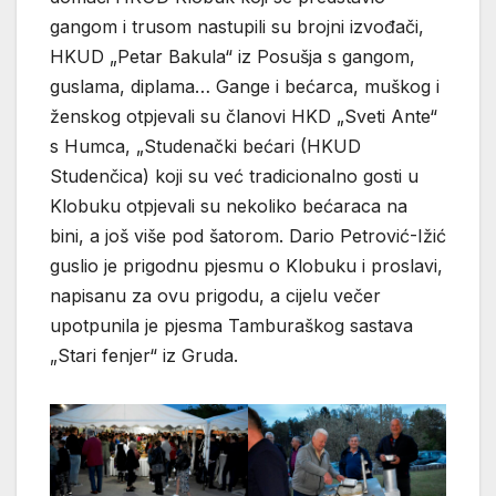
gangom i trusom nastupili su brojni izvođači,
HKUD „Petar Bakula“ iz Posušja s gangom,
guslama, diplama… Gange i bećarca, muškog i
ženskog otpjevali su članovi HKD „Sveti Ante“
s Humca, „Studenački bećari (HKUD
Studenčica) koji su već tradicionalno gosti u
Klobuku otpjevali su nekoliko bećaraca na
bini, a još više pod šatorom. Dario Petrović-Ižić
guslio je prigodnu pjesmu o Klobuku i proslavi,
napisanu za ovu prigodu, a cijelu večer
upotpunila je pjesma Tamburaškog sastava
„Stari fenjer“ iz Gruda.