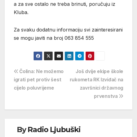
a za sve ostalo ne treba brinuti, poručuju iz
Kluba.
Za svaku dodatnu informaciju svi zainteresirani
se mogu javiti na broj 063 854 555
Navigacija
Čolina: Ne možemo
Još dvije ekipe škole
igrati pet protiv šest
rukometa RK Izviđač na
objava
cijelo poluvrijeme
završnici državnog
prvenstva
By
Radio Ljubuški