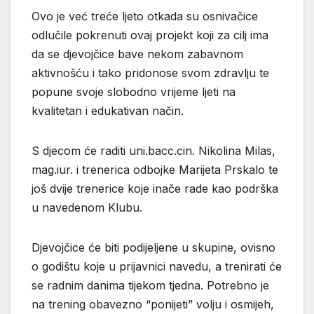
Ovo je već treće ljeto otkada su osnivačice
odlučile pokrenuti ovaj projekt koji za cilj ima
da se djevojčice bave nekom zabavnom
aktivnošću i tako pridonose svom zdravlju te
popune svoje slobodno vrijeme ljeti na
kvalitetan i edukativan način.
S djecom će raditi uni.bacc.cin. Nikolina Milas,
mag.iur. i trenerica odbojke Marijeta Prskalo te
još dvije trenerice koje inače rade kao podrška
u navedenom Klubu.
Djevojčice će biti podijeljene u skupine, ovisno
o godištu koje u prijavnici navedu, a trenirati će
se radnim danima tijekom tjedna. Potrebno je
na trening obavezno “ponijeti” volju i osmijeh,