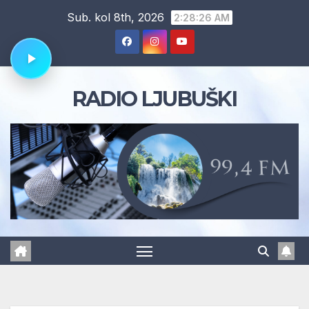
Skip
Sub. kol 8th, 2026
2:28:26 AM
to
content
RADIO LJUBUŠKI