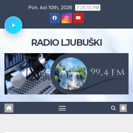
Skip
Pon. kol 10th, 2026
7:25:11 PM
to
content
RADIO LJUBUŠKI