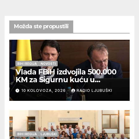
Možda ste propustili
BIH I REGIJA
NOVOSTI
Vlada FBiH izdvojila 500.000
KM za Sigurnu kuću u
Ljubuškom
10 KOLOVOZA, 2026
RADIO LJUBUŠKI
BIH I REGIJA
LJUBUŠKI