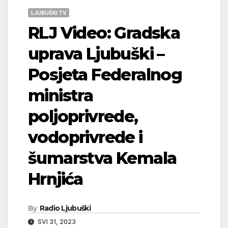
LJUBUŠKI TV
RLJ Video: Gradska
uprava Ljubuški –
Posjeta Federalnog
ministra
poljoprivrede,
vodoprivrede i
šumarstva Kemala
Hrnjića
By
Radio Ljubuški
SVI 31, 2023