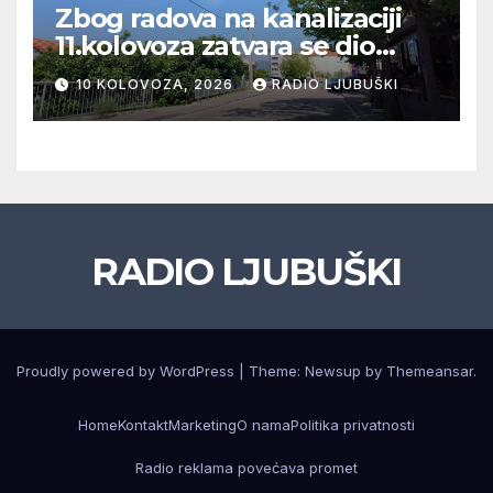
Zbog radova na kanalizaciji
11.kolovoza zatvara se dio
ulice Petra Barbarića
10 KOLOVOZA, 2026
RADIO LJUBUŠKI
RADIO LJUBUŠKI
Proudly powered by WordPress
|
Theme: Newsup by
Themeansar
.
Home
Kontakt
Marketing
O nama
Politika privatnosti
Radio reklama povećava promet