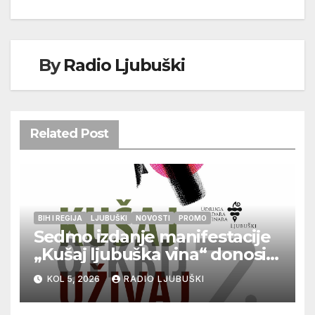
By
Radio Ljubuški
Related Post
BIH I REGIJA
LJUBUŠKI
NOVOSTI
PROMO
Sedmo izdanje manifestacije
„Kušaj ljubuška vina“ donosi
vrhunska vina, gastronomiju i
KOL 5, 2026
RADIO LJUBUŠKI
glazbu