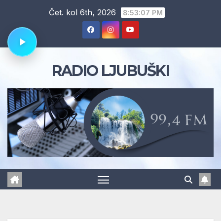
Skip
Čet. kol 6th, 2026
8:53:08 PM
to
content
RADIO LJUBUŠKI