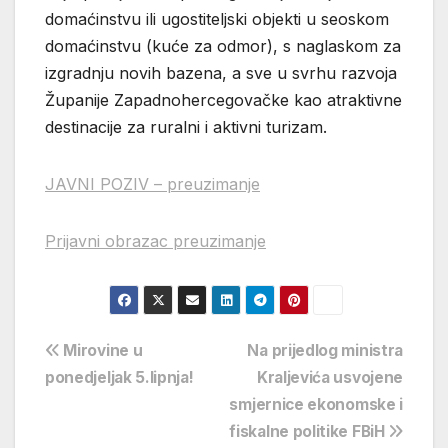
domaćinstvu ili ugostiteljski objekti u seoskom
domaćinstvu (kuće za odmor), s naglaskom za
izgradnju novih bazena, a sve u svrhu razvoja
Županije Zapadnohercegovačke kao atraktivne
destinacije za ruralni i aktivni turizam.
JAVNI POZIV – preuzimanje
Prijavni obrazac preuzimanje
Navigacija
Mirovine u
Na prijedlog ministra
ponedjeljak 5.lipnja!
Kraljevića usvojene
objava
smjernice ekonomske i
fiskalne politike FBiH