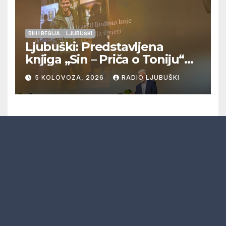
BIH I REGIJA
LJUBUŠKI
Ljubuški: Predstavljena
knjiga „Sin – Priča o Toniju“
dr. sc. Zdenka Hercega
5 KOLOVOZA, 2026
RADIO LJUBUŠKI
RADIO LJUBUŠKI
Proudly powered by WordPress
|
Theme: Newsup by
Themeansar
.