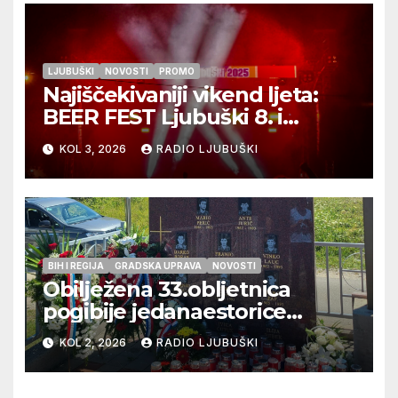
LJUBUŠKI
NOVOSTI
PROMO
Najiščekivaniji vikend ljeta:
BEER FEST Ljubuški 8. i
9.kolovoza
KOL 3, 2026
RADIO LJUBUŠKI
BIH I REGIJA
GRADSKA UPRAVA
NOVOSTI
Obilježena 33.obljetnica
pogibije jedanaestorice
ljubuških branitelja
KOL 2, 2026
RADIO LJUBUŠKI