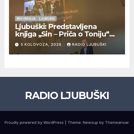
BIH I REGIJA
LJUBUŠKI
Ljubuški: Predstavljena
knjiga „Sin – Priča o Toniju“
dr. sc. Zdenka Hercega
5 KOLOVOZA, 2026
RADIO LJUBUŠKI
RADIO LJUBUŠKI
Proudly powered by WordPress
|
Theme: Newsup by
Themeansar
.