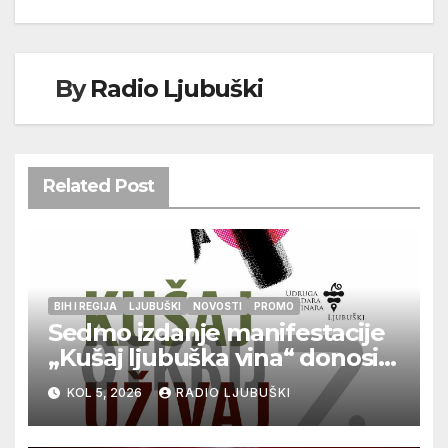
By
Radio Ljubuški
Related Post
BIH I REGIJA
LJUBUŠKI
NOVOSTI
PROMO
Sedmo izdanje manifestacije
„Kušaj ljubuška vina“ donosi
vrhunska vina, gastronomiju i
KOL 5, 2026
RADIO LJUBUŠKI
glazbu