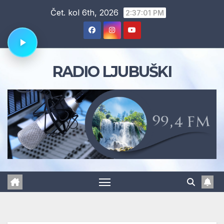
Skip
Čet. kol 6th, 2026
2:37:02 PM
to
content
RADIO LJUBUŠKI