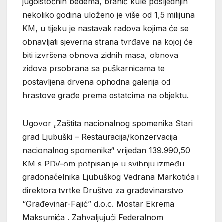
jugoistočnih bedema, branič kule posljednjih
nekoliko godina uloženo je više
od 1,5 milijuna
KM, u tijeku je nastavak radova kojima će se
obnavljati sjeverna strana tvrđave na kojoj će
biti izvršena obnova zidnih masa, obnova
zidova prsobrana sa puškarnicama te
postavljena drvena ophodna galerija od
hrastove građe prema ostatcima na objektu.
Ugovor „Zaštita nacionalnog spomenika Stari
grad Ljubuški – Restauracija/konzervacija
nacionalnog spomenika“ vrijedan 139.990,50
KM s PDV-om potpisan je u svibnju između
gradonačelnika Ljubuškog Vedrana Markotića i
direktora tvrtke Društvo za građevinarstvo
“Građevinar-Fajić” d.o.o. Mostar Ekrema
Maksumića . Zahvaljujući Federalnom