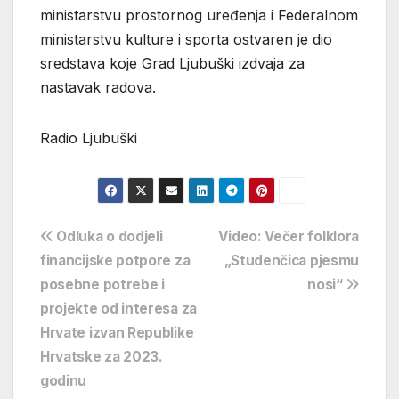
ministarstvu prostornog uređenja i Federalnom
ministarstvu kulture i sporta ostvaren je dio
sredstava koje Grad Ljubuški izdvaja za
nastavak radova.
Radio Ljubuški
Navigacija
Odluka o dodjeli
Video: Večer folklora
financijske potpore za
„Studenčica pjesmu
objava
posebne potrebe i
nosi“
projekte od interesa za
Hrvate izvan Republike
Hrvatske za 2023.
godinu