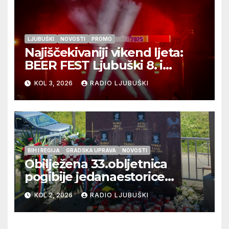
LJUBUŠKI
NOVOSTI
PROMO
Najiščekivaniji vikend ljeta:
BEER FEST Ljubuški 8. i
9.kolovoza
KOL 3, 2026
RADIO LJUBUŠKI
BIH I REGIJA
GRADSKA UPRAVA
NOVOSTI
Obilježena 33.obljetnica
pogibije jedanaestorice
ljubuških branitelja
KOL 2, 2026
RADIO LJUBUŠKI