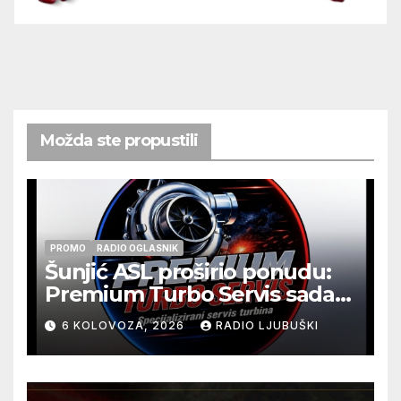
Možda ste propustili
PROMO
RADIO OGLASNIK
Šunjić ASL proširio ponudu:
Premium Turbo Servis sada
na jednoj adresi u Ljubuškom
6 KOLOVOZA, 2026
RADIO LJUBUŠKI