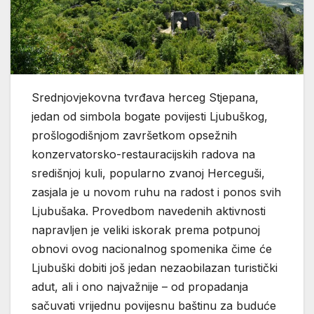
Srednjovjekovna tvrđava herceg Stjepana,
jedan od simbola bogate povijesti Ljubuškog,
prošlogodišnjom završetkom opsežnih
konzervatorsko-restauracijskih radova na
središnjoj kuli, popularno zvanoj Herceguši,
zasjala je u novom ruhu na radost i ponos svih
Ljubušaka. Provedbom navedenih aktivnosti
napravljen je veliki iskorak prema potpunoj
obnovi ovog nacionalnog spomenika čime će
Ljubuški dobiti još jedan nezaobilazan turistički
adut, ali i ono najvažnije – od propadanja
sačuvati vrijednu povijesnu baštinu za buduće