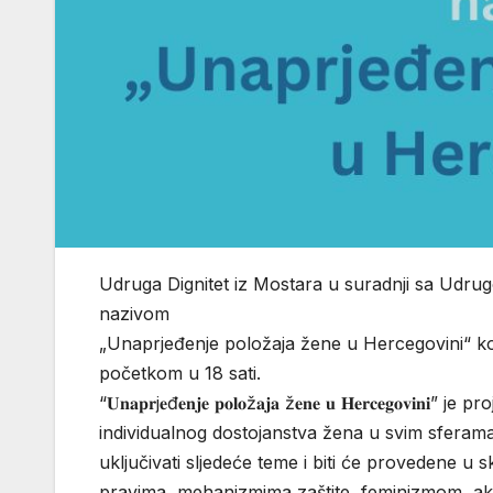
Udruga Dignitet iz Mostara u suradnji sa Udru
nazivom
„Unaprjeđenje položaja žene u Hercegovini“ koja
početkom u 18 sati.
“𝐔𝐧𝐚𝐩𝐫j𝐞đ𝐞𝐧𝐣𝐞 𝐩𝐨𝐥𝐨ž𝐚𝐣𝐚 ž𝐞𝐧𝐞 𝐮 𝐇𝐞𝐫𝐜𝐞
individualnog dostojanstva žena u svim sferama 
uključivati sljedeće teme i biti će provedene 
pravima, mehanizmima zaštite, feminizmom, akt