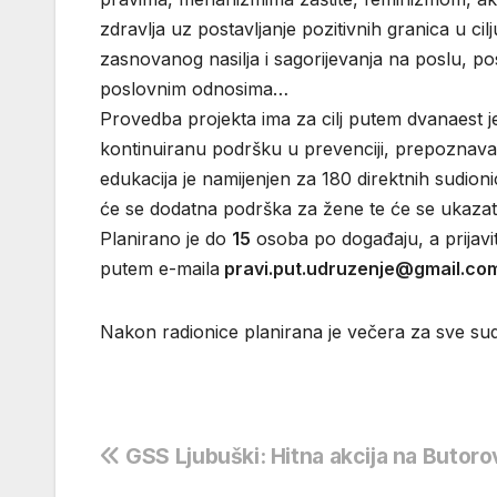
zdravlja uz postavljanje pozitivnih granica u ci
zasnovanog nasilja i sagorijevanja na poslu, po
poslovnim odnosima…
Provedba projekta ima za cilj putem dvanaest 
kontinuiranu podršku u prevenciji, prepoznava
edukacija je namijenjen za 180 direktnih sudio
će se dodatna podrška za žene te će se ukazat
Planirano je do
15
osoba po događaju, a prijavi
putem e-maila
pravi.put.udruzenje@gmail.co
Nakon radionice planirana je večera za sve sud
Navigacija
GSS Ljubuški: Hitna akcija na Butoro