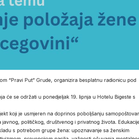
gom “Pravi Put” Grude, organizira besplatnu radionicu pod
 će se održati u ponedjeljak 19. lipnja u Hotelu Bigeste s
𝐠𝐨𝐯𝐢𝐧𝐢” je projekt koji je usmjeren na doprinos poboljšanju samopoštova
javnog, političkog, društvenog i privatnog života. Edukacij
u skladu s potrebom grupe žena: upoznavanje sa ženskim
ivizmom, prevencijom nasilja, važnosti očuvanja mentalno