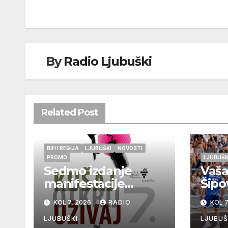
objava
By
Radio Ljubuški
Related Post
BIH I REGIJA
LJUBUŠKI
NOVOSTI
PROMO
LJUBUŠK
Sedmo izdanje
Vaša
manifestacije
Šipo
„Kušaj ljubuška
pla
KOL 7, 2026
RADIO
KOL 7
vina“ donosi
četv
vrhunska vina,
izbo
LJUBUŠKI
LJUBUŠ