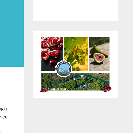
nja i
e će
g