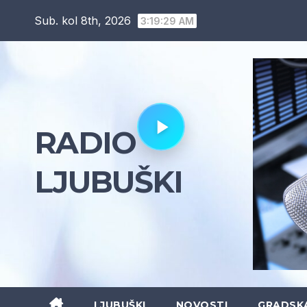
Skip
Sub. kol 8th, 2026
3:19:30 AM
to
content
RADIO
LJUBUŠKI
LJUBUŠKI
NOVOSTI
GRADSK