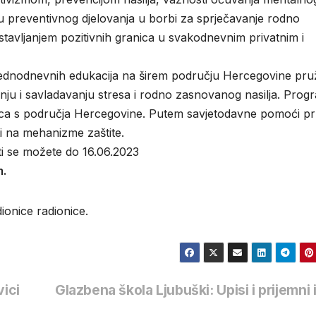
lju preventivnog djelovanja u borbi za sprječavanje rodno
stavljanjem pozitivnih granica u svakodnevnim privatnim i
jednodnevnih edukacija na širem području Hercegovine pruž
nju i savladavanju stresa i rodno zasnovanog nasilja. Prog
nica s područja Hercegovine. Putem savjetodavne pomoći pr
i na mehanizme zaštite.
ti se možete do 16.06.2023
m.
ionice radionice.
vici
Glazbena škola Ljubuški: Upisi i prijemni i