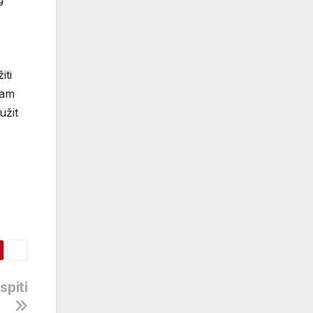
iti
ram
užit
spiti