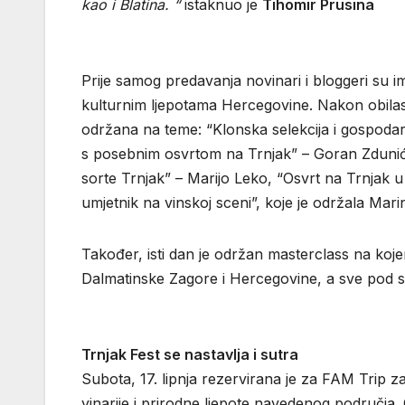
kao i Blatina. “
istaknuo je
Tihomir Prusina
Prije samog predavanja novinari i bloggeri su imali
kulturnim ljepotama Hercegovine. Nakon obilas
održana na teme: “Klonska selekcija i gospodar
s posebnim osvrtom na Trnjak” – Goran Zdunić,
sorte Trnjak” – Marijo Leko, “Osvrt na Trnjak 
umjetnik na vinskoj sceni”, koje je održala Mari
Također, isti dan je održan masterclass na koj
Dalmatinske Zagore i Hercegovine, a sve pod
Trnjak Fest se nastavlja i sutra
Subota, 17. lipnja rezervirana je za FAM Trip z
vinarije i prirodne ljepote navedenog područja. 