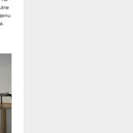
utne
ijenu
a.