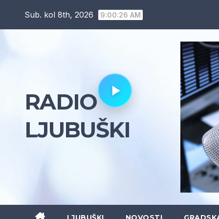
Skip
Sub. kol 8th, 2026
9:00:28 AM
to
content
RADIO
LJUBUŠKI
LJUBUŠKI
NOVOSTI
GRADSK