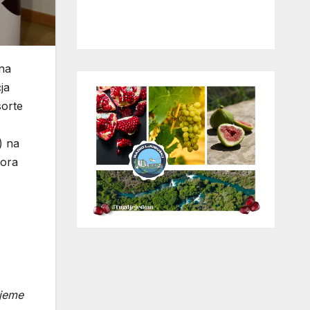
ona
ja
sorte
) na
pora
ijeme