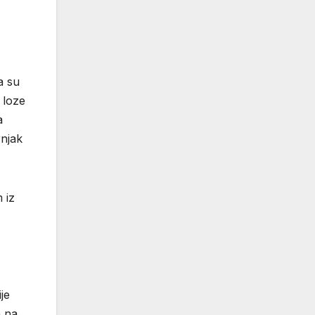
a su
 loze
a
rnjak
 iz
je
a na