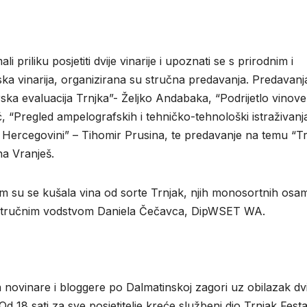
 priliku posjetiti dvije vinarije i upoznati se s prirodnim i
ka vinarija, organizirana su stručna predavanja. Predavanj
ska evaluacija Trnjka”- Željko Andabaka, “Podrijetlo vinove
 “Pregled ampelografskih i tehničko-tehnološki istraživanj
u Hercegovini” – Tihomir Prusina, te predavanje na temu “T
na Vranješ.
em su se kušala vina od sorte Trnjak, njih monosortnih osam
 stručnim vodstvom Daniela Čečavca, DipWSET WA.
a novinare i bloggere po Dalmatinskoj zagori uz obilazak dvi
Od 18 sati za sve posjetitelje kreće službeni dio Trnjak Fest