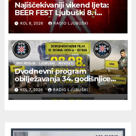
Najiščekivaniji vikend ljeta:
BEER FEST Ljubuški 8. i
9.kolovoza
KOL 8, 2026
RADIO LJUBUŠKI
BIH I REGIJA
LJUBUŠKI
NOVOSTI
Dvodnevni program
obilježavanja 34. godišnjice
pogibije generala Blaža
KOL 7, 2026
RADIO LJUBUŠKI
Kraljevića i osmorice
pripadnika HOS-a