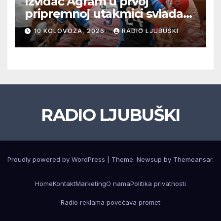
Izviđač Agram u prvoj
pripremnoj utakmici svladao
Metković Zalom 37:32
10 KOLOVOZA, 2026
RADIO LJUBUŠKI
RADIO LJUBUŠKI
Proudly powered by WordPress
|
Theme: Newsup by
Themeansar
.
Home
Kontakt
Marketing
O nama
Politika privatnosti
Radio reklama povećava promet