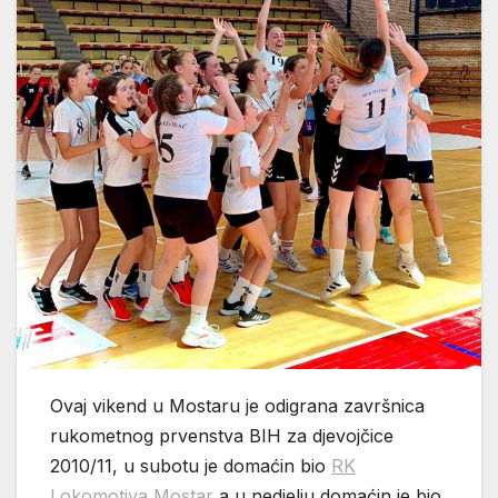
Ovaj vikend u Mostaru je odigrana završnica
rukometnog prvenstva BIH za djevojčice
2010/11, u subotu je domaćin bio
RK
Lokomotiva Mostar
a u nedjelju domaćin je bio