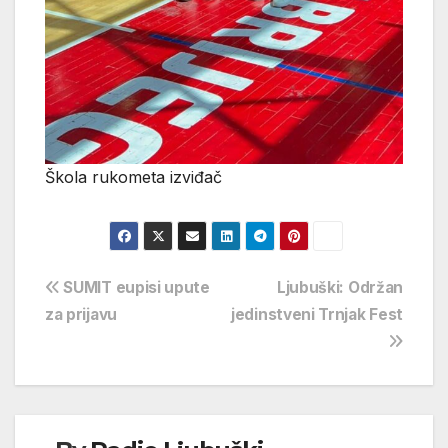
Škola rukometa izviđač
Navigacija
SUMIT eupisi upute
Ljubuški: Održan
za prijavu
jedinstveni Trnjak Fest
objava