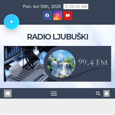
Skip
Pon. kol 10th, 2026
10:36:41 AM
to
content
RADIO LJUBUŠKI