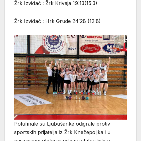
Žrk Izviđač : Žrk Krivaja 19:13(15:3)
Žrk Izviđač : Hrk Grude 24:28 (12:8)
Polufinale su Ljubušanke odigrale protiv
sportskih prijatelja iz Žrk Knežepoljka i u
neizvjesnoj utakmici gdje su stalno bile u