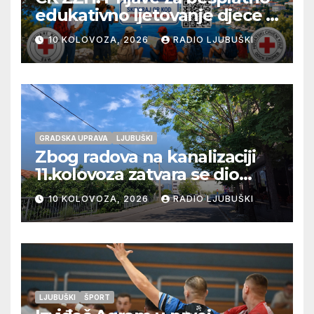
edukativno ljetovanje djece u
Novom Vinodolskom
10 KOLOVOZA, 2026
RADIO LJUBUŠKI
GRADSKA UPRAVA
LJUBUŠKI
Zbog radova na kanalizaciji
11.kolovoza zatvara se dio
ulice Petra Barbarića
10 KOLOVOZA, 2026
RADIO LJUBUŠKI
LJUBUŠKI
ŠPORT