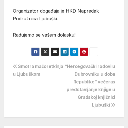
Organizator događaja je HKD Napredak
Podružnica Ljubuški.
Radujemo se vašem dolasku!
Navigacija
Smotra mažoretkinja
“Hercegovački rodovi u
u Ljubuškom
Dubrovniku u doba
objava
Republike” večeras
predstavljanje knjige u
Gradskoj knjižnici
Ljubuški