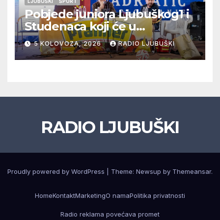
LJUBUŠKI
ŠPORT
Pobjede juniora Ljubuškog1 i
Studenaca koji će u
međusobnom susretu
5 KOLOVOZA, 2026
RADIO LJUBUŠKI
odlučiti o prvom mjestu u
skupini “A”, seniori Teskere
upisali treću pobjedu,
Radišići “otpali”, a Humac se
pobjedom protiv Crvenog
Grma “vratio u igru”
RADIO LJUBUŠKI
Proudly powered by WordPress
|
Theme: Newsup by
Themeansar
.
Home
Kontakt
Marketing
O nama
Politika privatnosti
Radio reklama povećava promet