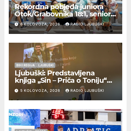
Rekordna pobjeda juniora
Otok/Grabovnika 18:1, seniori
Pregrađa u četvrtfinalu,
6 KOLOVOZA, 2026
RADIO LJUBUŠKI
Veljaci i Cerno/Crnopod u
doigravanju, Grljevići završili
natjecanje
BIH I REGIJA
LJUBUŠKI
Ljubuški: Predstavljena
knjiga „Sin – Priča o Toniju“
dr. sc. Zdenka Hercega
5 KOLOVOZA, 2026
RADIO LJUBUŠKI