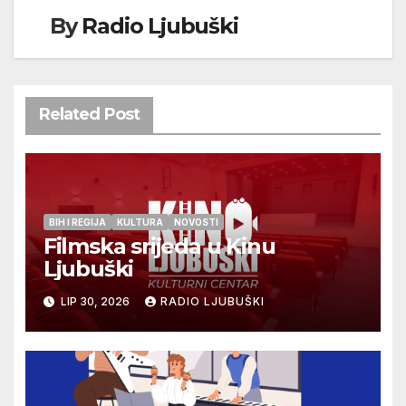
By
Radio Ljubuški
Related Post
BIH I REGIJA
KULTURA
NOVOSTI
Filmska srijeda u Kinu
Ljubuški
LIP 30, 2026
RADIO LJUBUŠKI