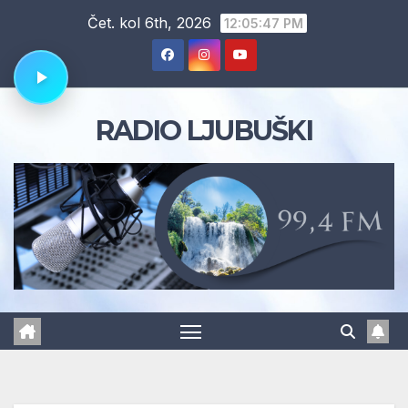
Skip
Čet. kol 6th, 2026
12:05:48 PM
to
content
RADIO LJUBUŠKI