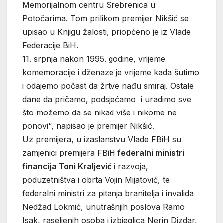
Memorijalnom centru Srebrenica u
Potočarima. Tom prilikom premijer Nikšić se
upisao u Knjigu žalosti, priopćeno je iz Vlade
Federacije BiH.
11. srpnja nakon 1995. godine, vrijeme
komemoracije i dženaze je vrijeme kada šutimo
i odajemo počast da žrtve nađu smiraj. Ostale
dane da pričamo, podsjećamo i uradimo sve
što možemo da se nikad više i nikome ne
ponovi“, napisao je premijer Nikšić.
Uz premijera, u izaslanstvu Vlade FBiH su
zamjenici premijera FBiH
federalni ministri
financija Toni Kraljević
i razvoja,
poduzetništva i obrta Vojin Mijatović, te
federalni ministri za pitanja branitelja i invalida
Nedžad Lokmić, unutrašnjih poslova Ramo
Isak, raseljenih osoba i izbjeglica Nerin Dizdar,