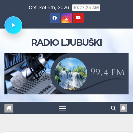
Skip
Čet. kol 6th, 2026
10:27:26 AM
to
content
RADIO LJUBUŠKI