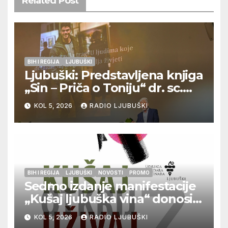
Related Post
BIH I REGIJA
LJUBUŠKI
Ljubuški: Predstavljena knjiga
„Sin – Priča o Toniju“ dr. sc.
Zdenka Hercega
KOL 5, 2026
RADIO LJUBUŠKI
BIH I REGIJA
LJUBUŠKI
NOVOSTI
PROMO
Sedmo izdanje manifestacije
„Kušaj ljubuška vina“ donosi
vrhunska vina, gastronomiju i
KOL 5, 2026
RADIO LJUBUŠKI
glazbu