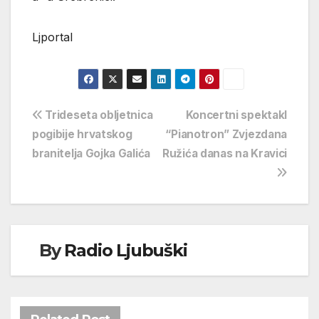
Ljportal
Navigacija
Trideseta obljetnica
Koncertni spektakl
pogibije hrvatskog
“Pianotron” Zvjezdana
objava
branitelja Gojka Galića
Ružića danas na Kravici
By
Radio Ljubuški