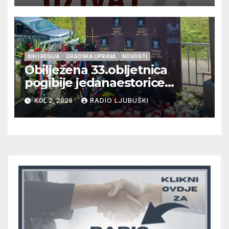
BIH I REGIJA
GRADSKA UPRAVA
NOVOSTI
Obilježena 33.obljetnica
pogibije jedanaestorice
ljubuških branitelja
KOL 2, 2026
RADIO LJUBUŠKI