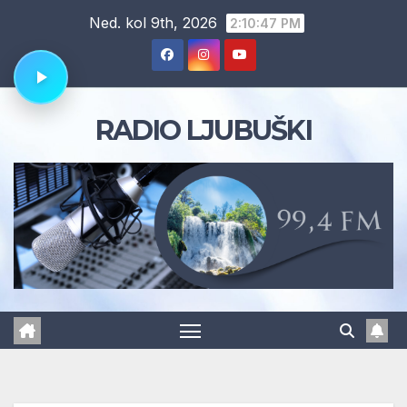
Skip
Ned. kol 9th, 2026
2:10:48 PM
to
content
RADIO LJUBUŠKI