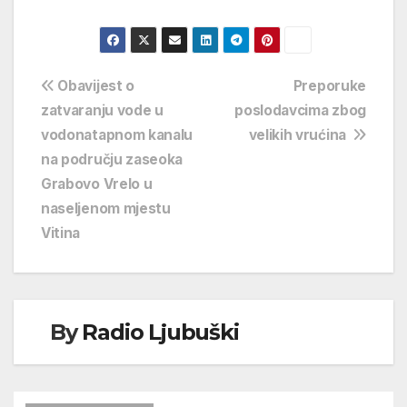
Navigacija
Obavijest o
Preporuke
zatvaranju vode u
poslodavcima zbog
objava
vodonatapnom kanalu
velikih vrućina
na području zaseoka
Grabovo Vrelo u
naseljenom mjestu
Vitina
By
Radio Ljubuški