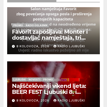
PROMO
RADIO OGLASNIK
Favorit zapošljava: Monter i
dostavljač namještaja, tri
izvršitelja
8 KOLOVOZA, 2026
RADIO LJUBUŠKI
LJUBUŠKI
NOVOSTI
PROMO
Najiščekivaniji vikend ljeta:
BEER FEST Ljubuški 8. i
9.kolovoza
8 KOLOVOZA, 2026
RADIO LJUBUŠKI