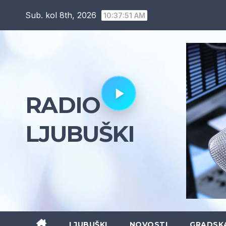
Skip
Sub. kol 8th, 2026
10:37:52 AM
to
content
RADIO
LJUBUŠKI
LJUBUŠKI
NOVOSTI
GRADSK