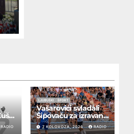
lja
LJUBUŠKI
ŠPORT
Vašarovići svladali
Kušaj
Šipovaču za izravan
plasman u
RADIO
7 KOLOVOZA, 2026
RADIO
a
četvrtfinale, Grab