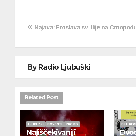
Navigacija
Najava: Proslava sv. Ilije na Crnopod
objava
By
Radio Ljubuški
Related Post
LJUBUŠKI
NOVOSTI
PROMO
BIH I REG
Najiščekivaniji
Dvo