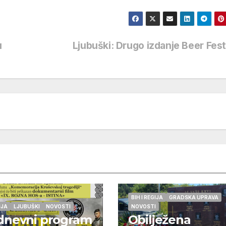
u
Ljubuški: Drugo izdanje Beer Fes
BIH I REGIJA
GRADSKA UPRAVA
IJA
LJUBUŠKI
NOVOSTI
NOVOSTI
dnevni program
Obilježena