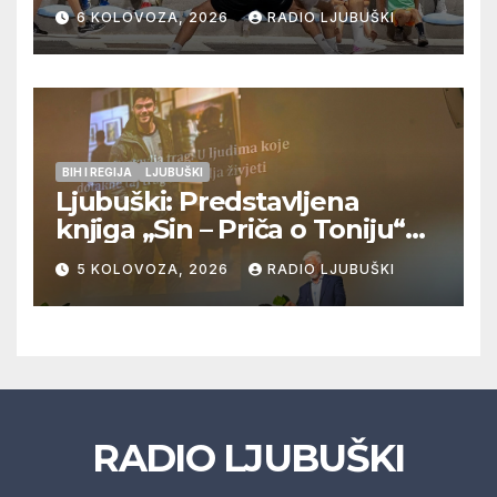
Pregrađa u četvrtfinalu,
6 KOLOVOZA, 2026
RADIO LJUBUŠKI
Veljaci i Cerno/Crnopod u
doigravanju, Grljevići završili
natjecanje
BIH I REGIJA
LJUBUŠKI
Ljubuški: Predstavljena
knjiga „Sin – Priča o Toniju“
dr. sc. Zdenka Hercega
5 KOLOVOZA, 2026
RADIO LJUBUŠKI
RADIO LJUBUŠKI