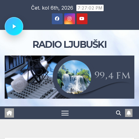
Skip
Čet. kol 6th, 2026
7:27:02 PM
to
content
RADIO LJUBUŠKI