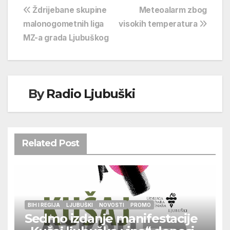
Navigacija
Ždrijebane skupine
Meteoalarm zbog
malonogometnih liga
visokih temperatura
objava
MZ-a grada Ljubuškog
By
Radio Ljubuški
Related Post
BIH I REGIJA
LJUBUŠKI
NOVOSTI
PROMO
Sedmo izdanje manifestacije