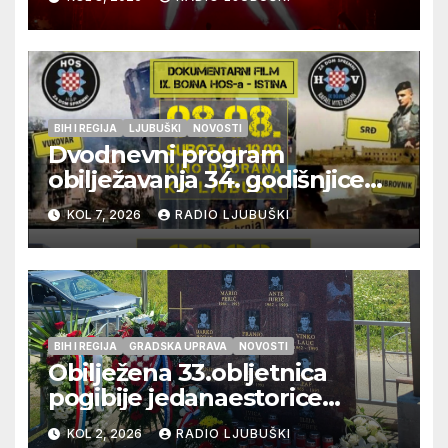
BIH I REGIJA
LJUBUŠKI
NOVOSTI
Dvodnevni program
obilježavanja 34. godišnjice
pogibije generala Blaža
KOL 7, 2026
RADIO LJUBUŠKI
Kraljevića i osmorice
pripadnika HOS-a
BIH I REGIJA
GRADSKA UPRAVA
NOVOSTI
Obilježena 33.obljetnica
pogibije jedanaestorice
ljubuških branitelja
KOL 2, 2026
RADIO LJUBUŠKI