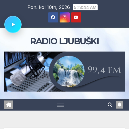
Skip
Pon. kol 10th, 2026
5:13:46 AM
to
content
RADIO LJUBUŠKI