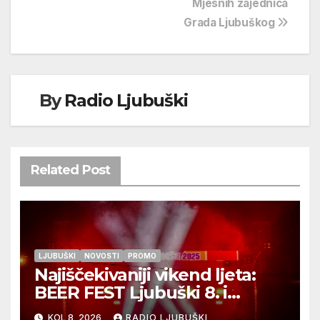
Mjesnih zajednica
Grada Ljubuškog
By
Radio Ljubuški
Related Post
LJUBUŠKI
NOVOSTI
PROMO
Najiščekivaniji vikend ljeta:
BEER FEST Ljubuški 8. i
9.kolovoza
KOL 8, 2026
RADIO LJUBUŠKI