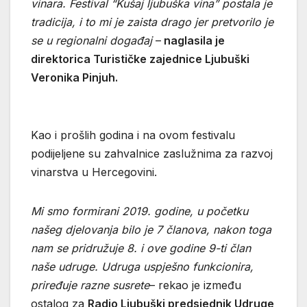
vinara. Festival “Kušaj ljubuška vina” postala je
tradicija, i to mi je zaista drago jer pretvorilo je
se u regionalni događaj
–
naglasila je
direktorica Turističke zajednice Ljubuški
Veronika Pinjuh.
Kao i prošlih godina i na ovom festivalu
podijeljene su zahvalnice zaslužnima za razvoj
vinarstva u Hercegovini.
Mi smo formirani 2019. godine, u početku
našeg djelovanja bilo je 7 članova, nakon toga
nam se pridružuje 8. i ove godine 9-ti član
naše udruge. Udruga uspješno funkcionira,
priređuje razne susrete
– rekao je između
ostalog za
Radio Ljubuški predsjednik Udruge