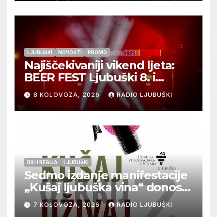
LJUBUŠKI
NOVOSTI
PROMO
Najiščekivaniji vikend ljeta:
BEER FEST Ljubuški 8. i
9.kolovoza
8 KOLOVOZA, 2026
RADIO LJUBUŠKI
BIH I REGIJA
LJUBUŠKI
Sedmo izdanje manifestacije
„Kušaj ljubuška vina“ donosi
vrhunska vina, gastronomiju i
7 KOLOVOZA, 2026
RADIO LJUBUŠKI
glazbu