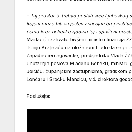
–
Taj prostor bi trebao postati srce Ljubuškog
kojem može biti smješten značajan broj instituc
ćemo kroz nekoliko godina taj zapušteni prostor
Markotić i zahvalio bivšem ministru financija Ž
Toniju Kraljeviću na uloženom trudu da se pro
Zapadnohercegovačke, predsjedniku Vlade ŽZH Pr
unutarnjih poslova Mladenu Bebeku, ministru 
Jelčiću, županijskim zastupnicima, gradskom pr
Lončaru i Srećku Mandiću, v.d. direktora gosp
Poslušajte: