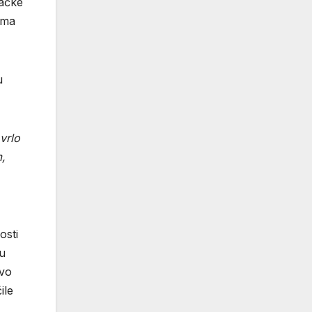
vačke
ama
u
vrlo
m,
osti
u
ovo
ile