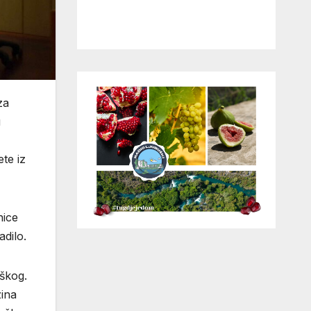
za
u
te iz
nice
dilo.
škog.
ina