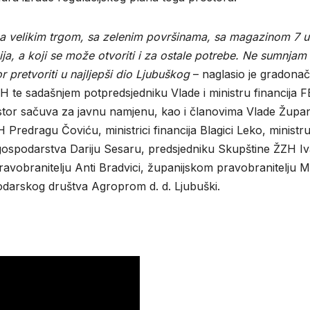
 sa velikim trgom, sa zelenim površinama, sa magazinom 7 u
ija, a koji se može otvoriti i za ostale potrebe. Ne sumnjam
 pretvoriti u najljepši dio Ljubuškog
– naglasio je gradonač
ZH te sadašnjem potpredsjedniku Vlade i ministru financija 
stor sačuva za javnu namjenu, kao i članovima Vlade Župan
edragu Čoviću, ministrici financija Blagici Leko, ministr
gospodarstva Dariju Sesaru, predsjedniku Skupštine ŽZH I
avobranitelju Anti Bradvici, županijskom pravobranitelju M
odarskog društva Agroprom d. d. Ljubuški.