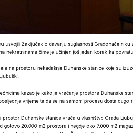
su usvojili Zaključak o davanju suglasnosti Gradonačelniku 
na nekretninama čime je učinjen još jedan korak ka povrat
cela na prostoru nekadašnje Duhanske stanice koje su izuze
Ljubuški.
ećnicima kazao je kako je vraćanje prostora Duhanske sta
posljednje vrijeme te da se na samom procesu dosta dugo ra
i prostor Duhanske stanice vraća u vlasništvo Grada Ljubu
ed gotovo 20.000 m2 prostora i negdje oko 7.000 m2 magaz