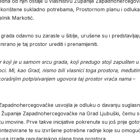
edna od njih ostaje u vlasništvu Županije Zapadnohercego
 biti korištene sukladno potrebama, Prostornom planu i odluk
elnik Markotić.
rada odavno su zarasle u šiblje, urušene su i predstavljaj
ano je taj prostor urediti i prenamijeniti.
oji je u samom srcu grada, koji predugo stoji zapušten u 
upci. Mi, kao Grad, nismo bili vlasnici toga prostora, međuti
korašnjim potpisivanjem ugovora taj prostor vraća nama
–
 Zapadnohercegovačke usvojila je odluku o davanju suglasn
sa Županije Zapadnohercegovačke na Grad Ljubuški, čemu s
u imovine. Prve takve inicijative pokrenute su još prije got
 intezivirane te su izvršene potrebne radnje koje su omoguć
ura izrade regulacijskog plana toga prostora.