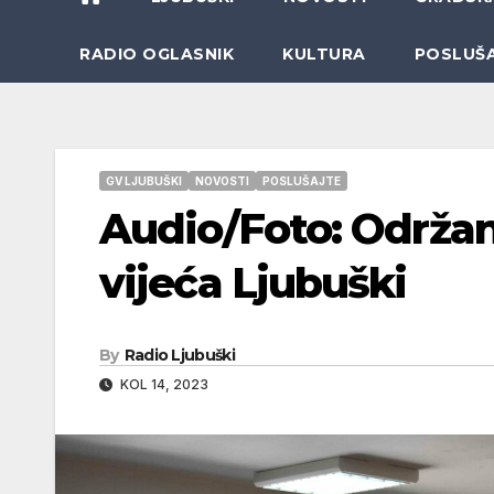
RADIO OGLASNIK
KULTURA
POSLUŠ
GV LJUBUŠKI
NOVOSTI
POSLUŠAJTE
Audio/Foto: Održan
vijeća Ljubuški
By
Radio Ljubuški
KOL 14, 2023