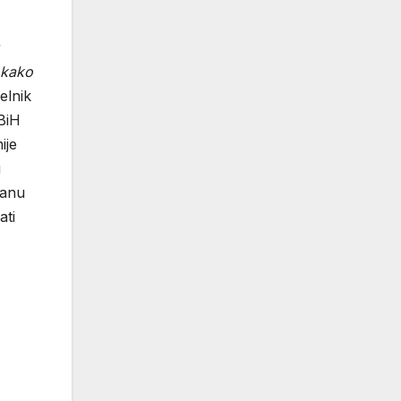
 kako
elnik
FBiH
ije
u
vanu
ati