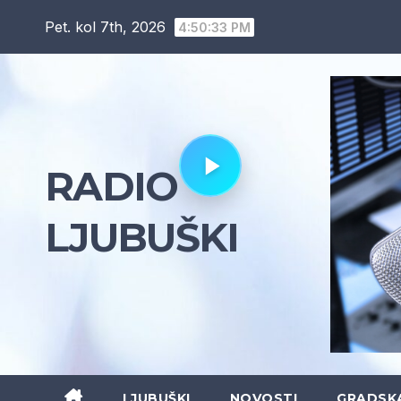
Skip
Pet. kol 7th, 2026
4:50:35 PM
to
content
RADIO
LJUBUŠKI
LJUBUŠKI
NOVOSTI
GRADSK