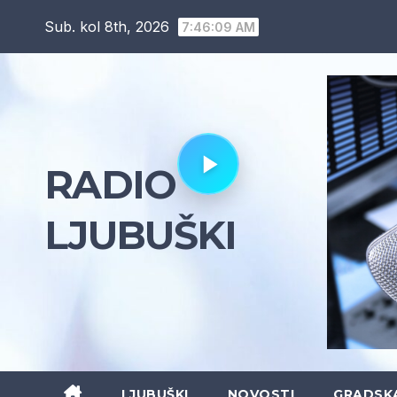
Skip
Sub. kol 8th, 2026
7:46:10 AM
to
content
RADIO
LJUBUŠKI
LJUBUŠKI
NOVOSTI
GRADSK