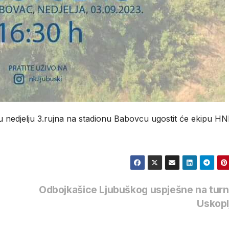
u nedjelju 3.rujna na stadionu Babovcu ugostit će ekipu H
Odbojkašice Ljubuškog uspješne na turn
Uskopl