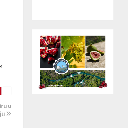
NK
iru u
ju