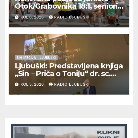
Otok/Grabovnika 18:1, seniori
Pregrađa u četvrtfinalu,
KOL 6, 2026
RADIO LJUBUŠKI
Veljaci i Cerno/Crnopod u
doigravanju, Grljevići završili
natjecanje
BIH I REGIJA
LJUBUŠKI
Ljubuški: Predstavljena knjiga
„Sin – Priča o Toniju“ dr. sc.
Zdenka Hercega
KOL 5, 2026
RADIO LJUBUŠKI