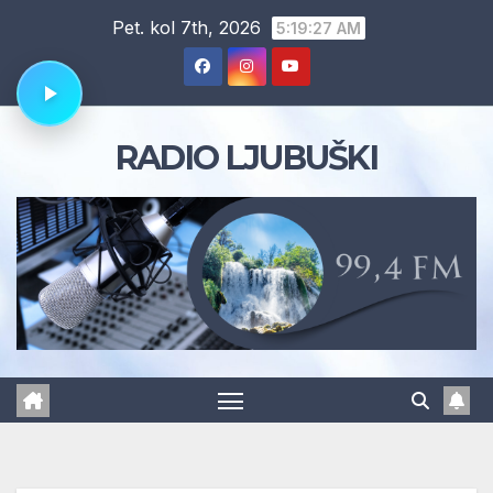
Skip
Pet. kol 7th, 2026
5:19:28 AM
to
content
RADIO LJUBUŠKI