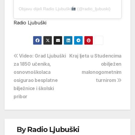
Objavu dijeli Radio Ljubuški
(@radio_ljubuski)
Radio Ljubuški
Navigacija
Video: Grad Ljubuški
Kraj ljeta u Studencima
za 1850 učenika,
obilježen
objava
osnovnoškolaca
malonogometnim
osigurao besplatne
turnirom
bilježnice i školski
pribor
By
Radio Ljubuški