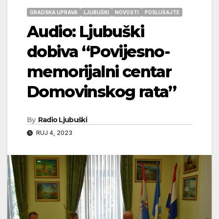
GRADSKA UPRAVA
LJUBUŠKI
NOVOSTI
POSLUŠAJTE
Audio: Ljubuški
dobiva “Povijesno-
memorijalni centar
Domovinskog rata”
By
Radio Ljubuški
RUJ 4, 2023