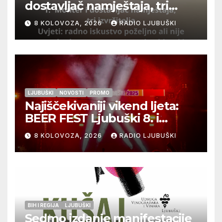
dostavljač namještaja, tri
izvršitelja
8 KOLOVOZA, 2026
RADIO LJUBUŠKI
LJUBUŠKI
NOVOSTI
PROMO
Najiščekivaniji vikend ljeta:
BEER FEST Ljubuški 8. i
9.kolovoza
8 KOLOVOZA, 2026
RADIO LJUBUŠKI
BIH I REGIJA
LJUBUŠKI
Sedmo izdanje manifestacije