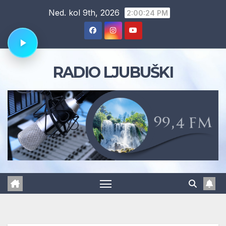
Skip
Ned. kol 9th, 2026
2:00:25 PM
to
content
RADIO LJUBUŠKI