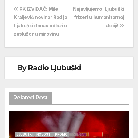
Navigacija
RK IZVIĐAČ: Mile
Najavljujemo: Ljubuški
Kraljević novinar Radija
frizeri u humanitarnoj
objava
Ljubuški danas odlazi u
akciji!
zasluženu mirovinu
By
Radio Ljubuški
Related Post
LJUBUŠKI
NOVOSTI
PROMO