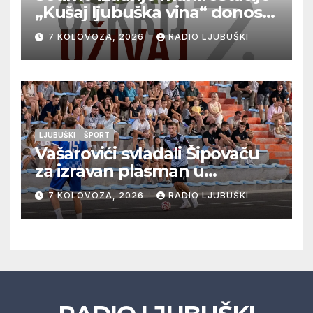
„Kušaj ljubuška vina“ donosi
vrhunska vina, gastronomiju i
7 KOLOVOZA, 2026
RADIO LJUBUŠKI
glazbu
LJUBUŠKI
ŠPORT
Vašarovići svladali Šipovaču
za izravan plasman u
četvrtfinale, Grab izborio
7 KOLOVOZA, 2026
RADIO LJUBUŠKI
prolazak dalje, Klobuk ispao,
večeras počinje četvrtfinale
juniora