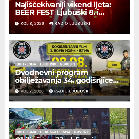
Najiščekivaniji vikend ljeta:
BEER FEST Ljubuški 8. i
9.kolovoza
KOL 8, 2026
RADIO LJUBUŠKI
BIH I REGIJA
LJUBUŠKI
NOVOSTI
Dvodnevni program
obilježavanja 34. godišnjice
pogibije generala Blaža
KOL 7, 2026
RADIO LJUBUŠKI
Kraljevića i osmorice
pripadnika HOS-a
BIH I REGIJA
GRADSKA UPRAVA
NOVOSTI