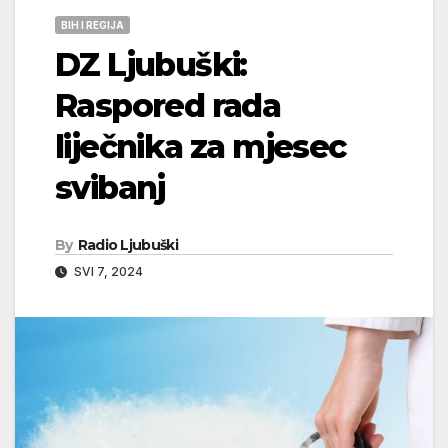
BIH I REGIJA
DZ Ljubuški:
Raspored rada
liječnika za mjesec
svibanj
By
Radio Ljubuški
SVI 7, 2024