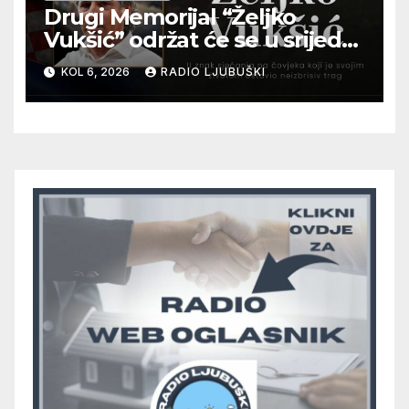
Drugi Memorijal “Željko
Vukšić” održat će se u srijedu
12. kolovoza u Otoku
KOL 6, 2026
RADIO LJUBUŠKI