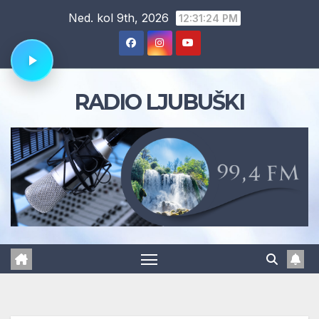
Skip
Ned. kol 9th, 2026
12:31:25 PM
to
content
RADIO LJUBUŠKI