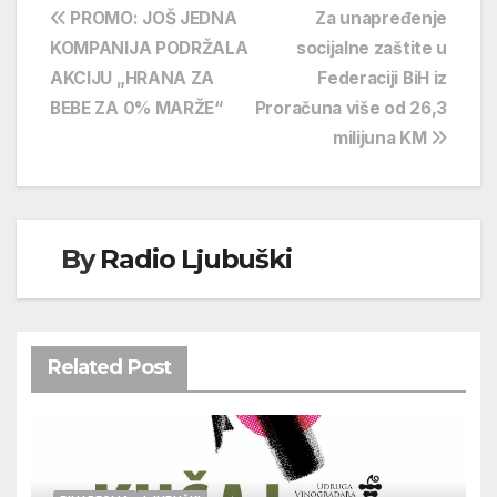
Navigacija
PROMO: JOŠ JEDNA
Za unapređenje
KOMPANIJA PODRŽALA
socijalne zaštite u
objava
AKCIJU „HRANA ZA
Federaciji BiH iz
BEBE ZA 0% MARŽE“
Proračuna više od 26,3
milijuna KM
By
Radio Ljubuški
Related Post