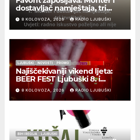
Favorit zapošljava: Monter i
dostavljač namještaja, tri
izvršitelja
8 KOLOVOZA, 2026
RADIO LJUBUŠKI
LJUBUŠKI
NOVOSTI
PROMO
Najiščekivaniji vikend ljeta:
BEER FEST Ljubuški 8. i
9.kolovoza
8 KOLOVOZA, 2026
RADIO LJUBUŠKI
BIH I REGIJA
LJUBUŠKI