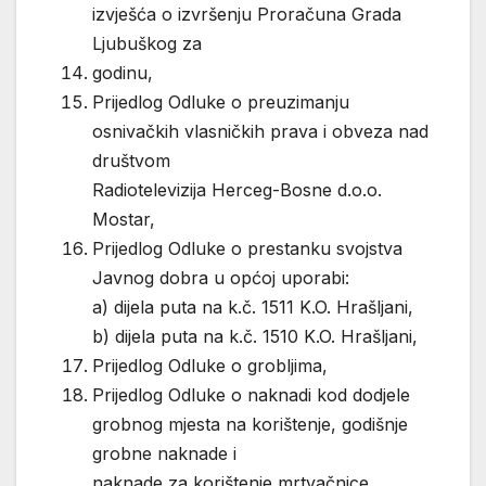
izvješća o izvršenju Proračuna Grada
Ljubuškog za
godinu,
Prijedlog Odluke o preuzimanju
osnivačkih vlasničkih prava i obveza nad
društvom
Radiotelevizija Herceg-Bosne d.o.o.
Mostar,
Prijedlog Odluke o prestanku svojstva
Javnog dobra u općoj uporabi:
a) dijela puta na k.č. 1511 K.O. Hrašljani,
b) dijela puta na k.č. 1510 K.O. Hrašljani,
Prijedlog Odluke o grobljima,
Prijedlog Odluke o naknadi kod dodjele
grobnog mjesta na korištenje, godišnje
grobne naknade i
naknade za korištenje mrtvačnice,