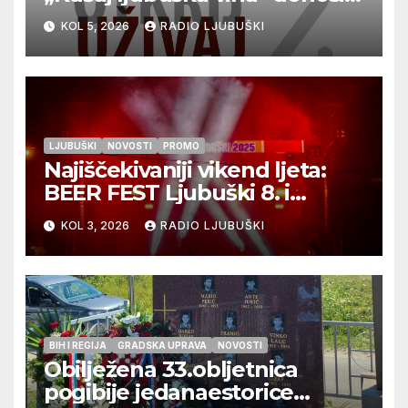
vrhunska vina, gastronomiju i
KOL 5, 2026
RADIO LJUBUŠKI
glazbu
LJUBUŠKI
NOVOSTI
PROMO
Najiščekivaniji vikend ljeta:
BEER FEST Ljubuški 8. i
9.kolovoza
KOL 3, 2026
RADIO LJUBUŠKI
BIH I REGIJA
GRADSKA UPRAVA
NOVOSTI
Obilježena 33.obljetnica
pogibije jedanaestorice