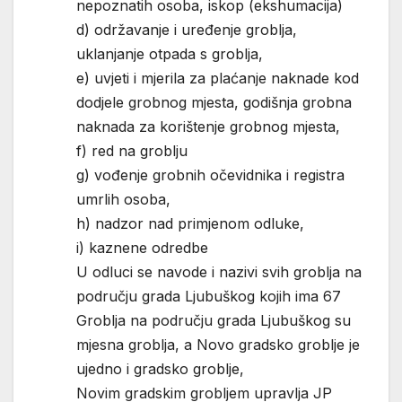
nepoznatih osoba, iskop (ekshumacija)
d) održavanje i uređenje groblja,
uklanjanje otpada s groblja,
e) uvjeti i mjerila za plaćanje naknade kod
dodjele grobnog mjesta, godišnja grobna
naknada za korištenje grobnog mjesta,
f) red na groblju
g) vođenje grobnih očevidnika i registra
umrlih osoba,
h) nadzor nad primjenom odluke,
i) kaznene odredbe
U odluci se navode i nazivi svih groblja na
području grada Ljubuškog kojih ima 67
Groblja na području grada Ljubuškog su
mjesna groblja, a Novo gradsko groblje je
ujedno i gradsko groblje,
Novim gradskim grobljem upravlja JP