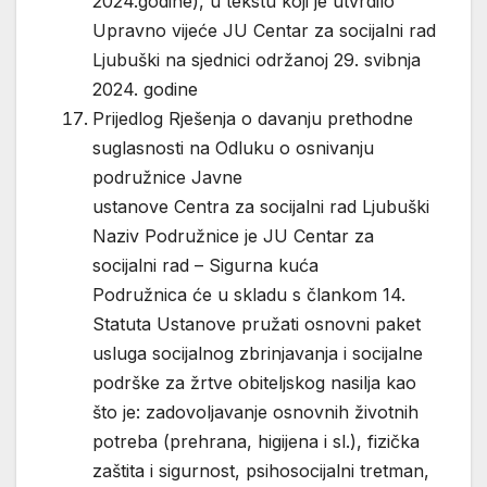
2024.godine), u tekstu koji je utvrdilo
Upravno vijeće JU Centar za socijalni rad
Ljubuški na sjednici održanoj 29. svibnja
2024. godine
Prijedlog Rješenja o davanju prethodne
suglasnosti na Odluku o osnivanju
podružnice Javne
ustanove Centra za socijalni rad Ljubuški
Naziv Podružnice je JU Centar za
socijalni rad – Sigurna kuća
Podružnica će u skladu s člankom 14.
Statuta Ustanove pružati osnovni paket
usluga socijalnog zbrinjavanja i socijalne
podrške za žrtve obiteljskog nasilja kao
što je: zadovoljavanje osnovnih životnih
potreba (prehrana, higijena i sl.), fizička
zaštita i sigurnost, psihosocijalni tretman,