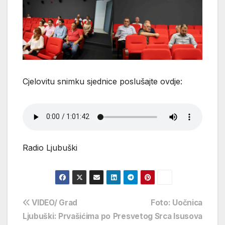
Cjelovitu snimku sjednice poslušajte ovdje:
Radio Ljubuški
Navigacija
VIDEO/ Grad
Foto: Uočnica
Ljubuški: Prvašićima po
Presvetog Srca Isusova