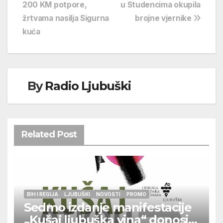
objava
200 KM potpore,
u Studencima okupila
žrtvama nasilja Sigurna
brojne vjernike
kuća
By
Radio Ljubuški
Related Post
BIH I REGIJA
LJUBUŠKI
NOVOSTI
PROMO
Sedmo izdanje manifestacije
„Kušaj ljubuška vina“ donosi