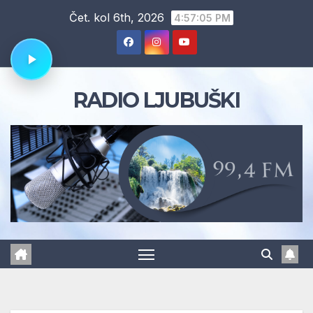
Skip
Čet. kol 6th, 2026
4:57:06 PM
to
content
RADIO LJUBUŠKI