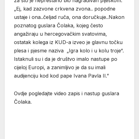
za što je neprestano bio nagrađivan pljeskom:
„Ej, kad zazvone crkvena zvona.. popodne
ustaje i ona..čeljad ruča, ona doručkuje..Nakon
poznatog guslara Čolaka, kojeg često
angažiraju u hercegovačkim svatovima,
ostatak kolega iz KUD-a izveo je glavnu točku
plesa i pjesme naziva „Igra kolo i u kolu troje“.
Istaknuli su i da je društvo imalo nastupe po
cijeloj Europi, a zanimljivo je da su imali
audijenciju kod kod pape Ivana Pavla II.”
Ovdje pogledajte video zapis i nastup guslara
Čolaka.