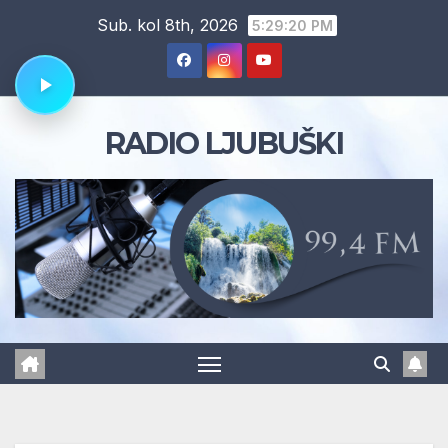
Skip
Sub. kol 8th, 2026
5:29:23 PM
to
content
RADIO LJUBUŠKI