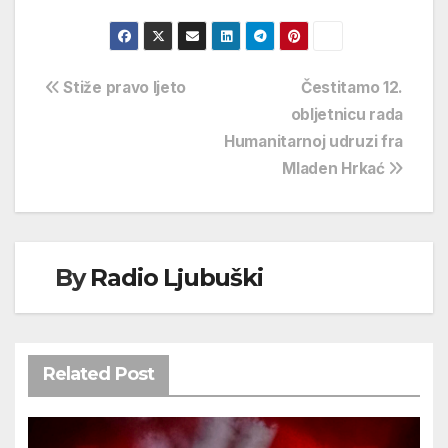
Navigacija
Stiže pravo ljeto
Čestitamo 12.
obljetnicu rada
objava
Humanitarnoj udruzi fra
Mladen Hrkać
By
Radio Ljubuški
Related Post