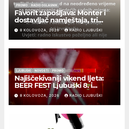
PROMO
RADIO OGLASNIK
Favorit zapošljava: Monter i
dostavljač namještaja, tri
izvršitelja
8 KOLOVOZA, 2026
RADIO LJUBUŠKI
LJUBUŠKI
NOVOSTI
PROMO
Najiščekivaniji vikend ljeta:
BEER FEST Ljubuški 8. i
9.kolovoza
8 KOLOVOZA, 2026
RADIO LJUBUŠKI