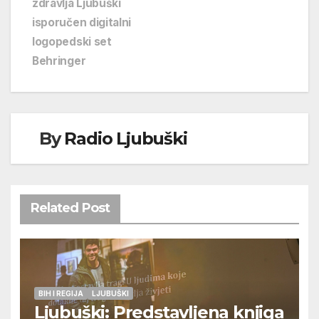
zdravlja Ljubuški
isporučen digitalni
logopedski set
Behringer
By
Radio Ljubuški
Related Post
BIH I REGIJA
LJUBUŠKI
Ljubuški: Predstavljena knjiga