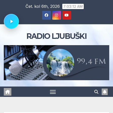
Skip
Čet. kol 6th, 2026
7:03:13 AM
to
content
RADIO LJUBUŠKI