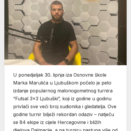
U ponedjeljak 30. lipnja iza Osnovne škole
Marka Marulića u Ljubuškom počelo je peto
izdanje popularnog malonogometnog turnira
“Futsal 3×3 Ljubuški”, koji iz godine u godinu
privlači sve veći broj sudionika i gledatelja. Ove
godine turnir bilježi rekordan odaziv – natječu
se 84 ekipe iz cijele Hercegovine i bližih
dijelova Dalmacije, a na turniru nastupa više od