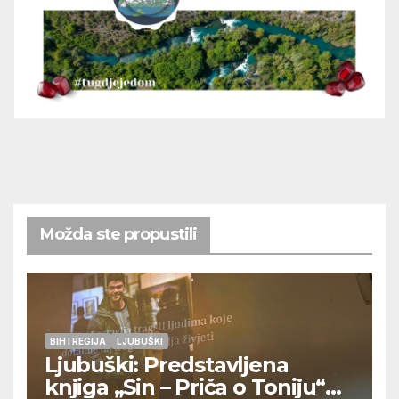
Možda ste propustili
BIH I REGIJA
LJUBUŠKI
Ljubuški: Predstavljena
knjiga „Sin – Priča o Toniju“