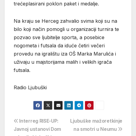
trećeplasirani poklon paket i medalje.
Na kraju se Herceg zahvalio svima koji su na
bilo koji način pomogli u organizaciji turnira te
pozvao sve ljubitelje sporta, a posebice
nogometa i futsala da iduće četiri večeri
provedu na igralištu iza OŠ Marka Marulića i
uživaju u majstorijama malih i velikih igrača
futsala.
Radio Ljubuški
Navigacija
Interreg RISE-UP:
Ljubuške mažoretkinje
Javnoj ustanovi Dom
na smotri u Neumu
objava