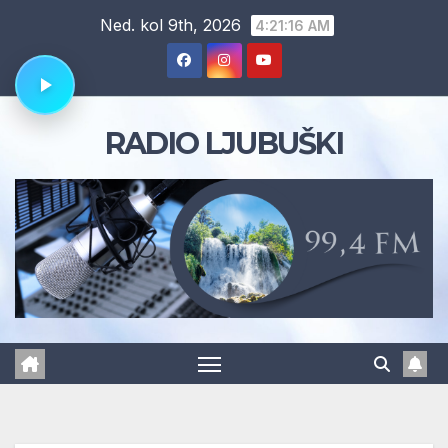
Skip
Ned. kol 9th, 2026
4:21:17 AM
to
content
RADIO LJUBUŠKI