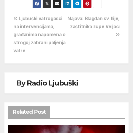
Navigacija
Ljubuški vatrogasci
Najava: Blagdan sv. Ilije,
na intervencijama,
zaštitnika župe Veljaci
objava
građanima napomena o
strogoj zabrani paljenja
vatre
By
Radio Ljubuški
Related Post