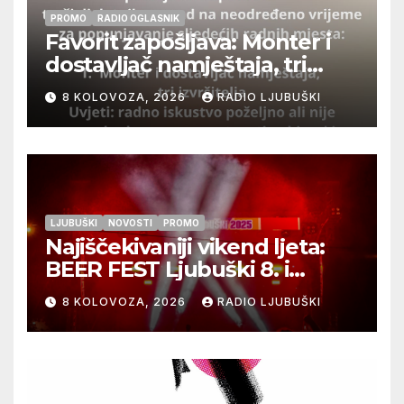
PROMO
RADIO OGLASNIK
Favorit zapošljava: Monter i
dostavljač namještaja, tri
izvršitelja
8 KOLOVOZA, 2026
RADIO LJUBUŠKI
LJUBUŠKI
NOVOSTI
PROMO
Najiščekivaniji vikend ljeta:
BEER FEST Ljubuški 8. i
9.kolovoza
8 KOLOVOZA, 2026
RADIO LJUBUŠKI