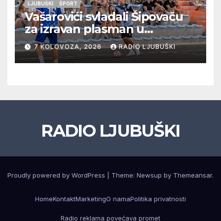
LJUBUŠKI
ŠPORT
Vašarovići svladali Šipovaču
za izravan plasman u
četvrtfinale, Grab izborio
7 KOLOVOZA, 2026
RADIO LJUBUŠKI
prolazak dalje, Klobuk ispao,
večeras počinje četvrtfinale
juniora
RADIO LJUBUŠKI
Proudly powered by WordPress
|
Theme: Newsup by
Themeansar
.
Home
Kontakt
Marketing
O nama
Politika privatnosti
Radio reklama povećava promet