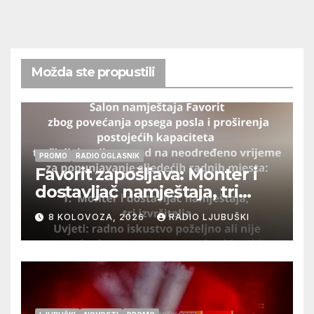
Možda ste propustili
PROMO
RADIO OGLASNIK
Favorit zapošljava: Monter i
dostavljač namještaja, tri
izvršitelja
8 KOLOVOZA, 2026
RADIO LJUBUŠKI