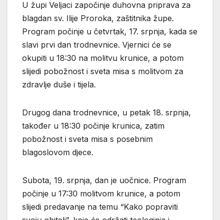
U župi Veljaci započinje duhovna priprava za
blagdan sv. Ilije Proroka, zaštitnika župe.
Program počinje u četvrtak, 17. srpnja, kada se
slavi prvi dan trodnevnice. Vjernici će se
okupiti u 18:30 na molitvu krunice, a potom
slijedi pobožnost i sveta misa s molitvom za
zdravlje duše i tijela.
Drugog dana trodnevnice, u petak 18. srpnja,
također u 18:30 počinje krunica, zatim
pobožnost i sveta misa s posebnim
blagoslovom djece.
Subota, 19. srpnja, dan je uočnice. Program
počinje u 17:30 molitvom krunice, a potom
slijedi predavanje na temu “Kako popraviti
svoju obitelj”, koje će održati teologinja i