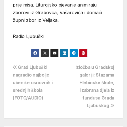
prije misa. Liturgijsko pjevanje animiraju
zborovi iz Grabovca, Vašarovića i domaći
župni zbor iz Veljaka.
Radio Ljubuški
Navigacija
Grad Ljubuški
Izložba u Gradskoj
nagradio najbolje
galeriji: Stazama
objava
učenike osnovnih i
Hlebinske škole,
srednjih škola
izabrana djela iz
(FOTO/AUDIO)
fundusa Grada
Ljubuškog