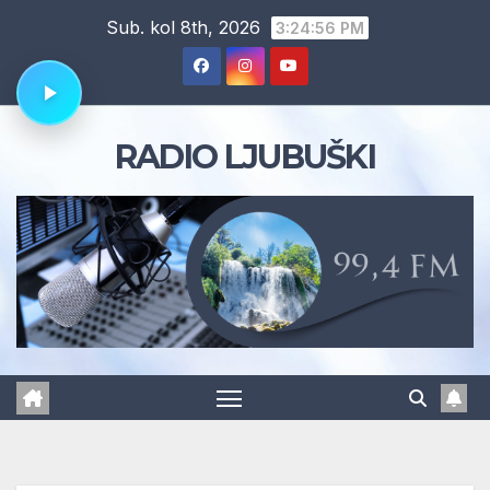
Skip
Sub. kol 8th, 2026
3:24:57 PM
to
content
RADIO LJUBUŠKI