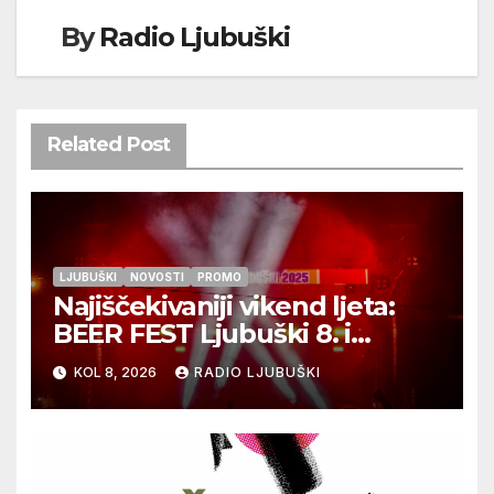
By
Radio Ljubuški
Related Post
LJUBUŠKI
NOVOSTI
PROMO
Najiščekivaniji vikend ljeta:
BEER FEST Ljubuški 8. i
9.kolovoza
KOL 8, 2026
RADIO LJUBUŠKI