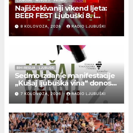
LJUBUŠKI
NOVOSTI
PROMO
Najiščekivaniji vikend ljeta:
BEER FEST Ljubuški 8. i
9.kolovoza
8 KOLOVOZA, 2026
RADIO LJUBUŠKI
BIH I REGIJA
LJUBUŠKI
Sedmo izdanje manifestacije
„Kušaj ljubuška vina“ donosi
vrhunska vina, gastronomiju i
7 KOLOVOZA, 2026
RADIO LJUBUŠKI
glazbu