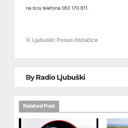
na broj telefona 063 170 811.
Navigacija
Ljubuški: Posao čistačice
objava
By
Radio Ljubuški
Related Post