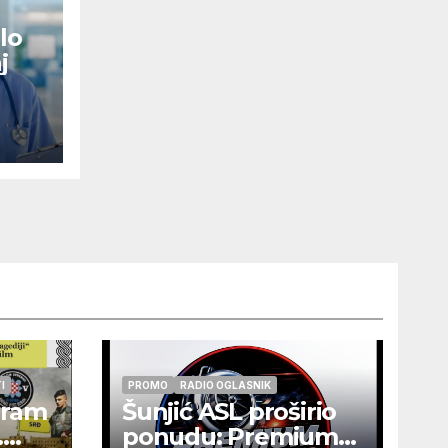
lo
j
I
PROMO
RADIO OGLASNIK
gram
Šunjić ASL proširio
.
ponudu: Premium