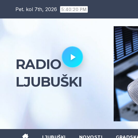
Skip
Pet. kol 7th, 2026
5:40:21 PM
to
content
RADIO
LJUBUŠKI
LJUBUŠKI
NOVOSTI
GRADSK