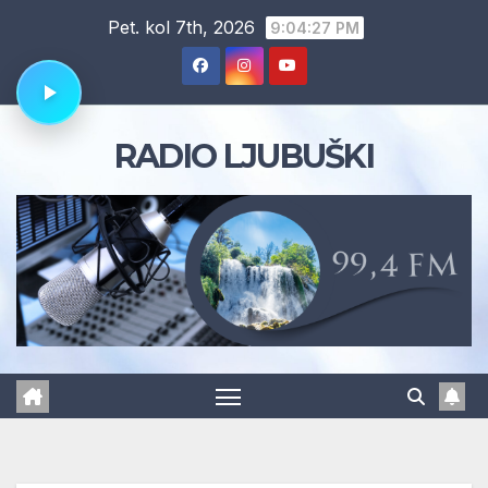
Skip
Pet. kol 7th, 2026
9:04:28 PM
to
content
RADIO LJUBUŠKI