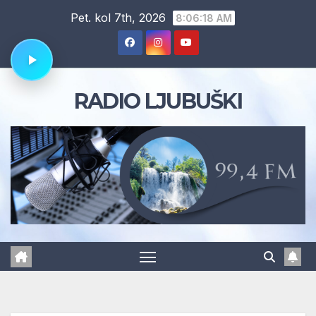
Skip
Pet. kol 7th, 2026
8:06:19 AM
to
content
RADIO LJUBUŠKI