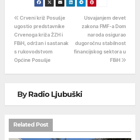
Navigacija
Crveni križ Posušje
Usvajanjem devet
ugostio predstavnike
zakona FMF-a Dom
objava
Crvenoga križa ŽZH i
naroda osigurao
FBiH, održan i sastanak
dugoročnu stabilnost
s rukovodstvom
financijskog sektora u
Općine Posušje
FBiH
By
Radio Ljubuški
Related Post