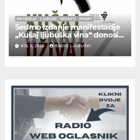
BIH I REGIJA
LJUBUŠKI
NOVOSTI
PROMO
Sedmo izdanje manifestacije
„Kušaj ljubuška vina“ donosi
vrhunska vina, gastronomiju i
KOL 5, 2026
RADIO LJUBUŠKI
glazbu