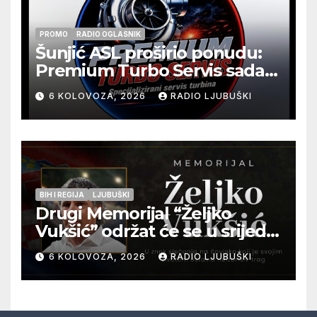
PROMO
RADIO OGLASNIK
Šunjić ASL proširio ponudu:
Premium Turbo Servis sada
na jednoj adresi u Ljubuškom
6 KOLOVOZA, 2026
RADIO LJUBUŠKI
BIH I REGIJA
LJUBUŠKI
Drugi Memorijal “Željko
Vukšić” održat će se u srijedu
12. kolovoza u Otoku
6 KOLOVOZA, 2026
RADIO LJUBUŠKI