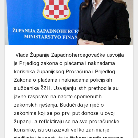
Vlada Županije Zapadnohercegovačke usvojila
je Prijedlog zakona o plaćama i naknadama
korisnika županijskog Proračuna i Prijedlog
Zakona o plaćama i naknadama policijskih
službenika ŽZH. Usvajanju istih prethodile su
javne rasprave na nacrte spomenutih
zakonskih rješenja. Budući da je riječ o
zakonima koji se po prvi put donose u ovoj
županiji, a reflektiraju se na sve proračunske
korisnike, isti su izazvali veliko zanimanje
sindikata i javnosti, te je tijekom javnih rasprava