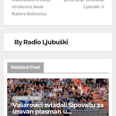
strukovne škole
Ljubuški
Ruđera Boškovića
By
Radio Ljubuški
Related Post
LJUBUŠKI
ŠPORT
Vašarovići svladali Šipovaču za
izravan plasman u