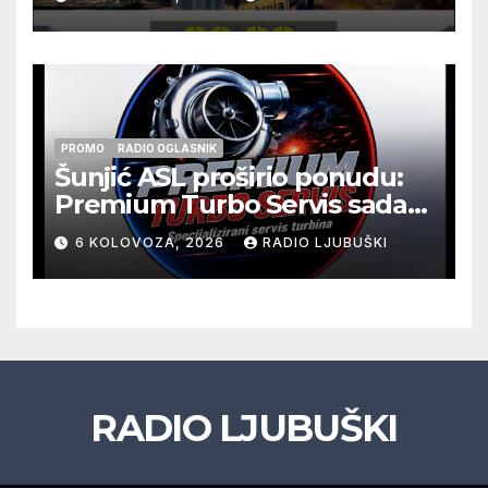
Kraljevića i osmorice
pripadnika HOS-a
PROMO
RADIO OGLASNIK
Šunjić ASL proširio ponudu:
Premium Turbo Servis sada
na jednoj adresi u Ljubuškom
6 KOLOVOZA, 2026
RADIO LJUBUŠKI
RADIO LJUBUŠKI