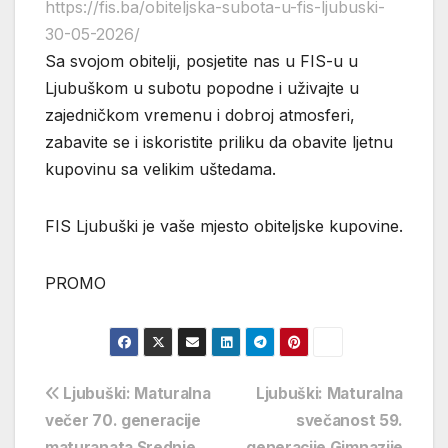
https://fis.ba/obiteljska-subota-u-fis-ljubuski-
:
30-05-2026/
PROMO:Obiteljska
Sa svojom obitelji, posjetite nas u FIS-u u
subota
Ljubuškom u subotu popodne i uživajte u
u
zajedničkom vremenu i dobroj atmosferi,
FIS-
zabavite se i iskoristite priliku da obavite ljetnu
u
kupovinu sa velikim uštedama.
u
Ljubuškom
FIS Ljubuški je vaše mjesto obiteljske kupovine.
PROMO
Navigacija
Ljubuški: Maturalna
Ljubuški: Maturalna
večer 70. generacije
svečanost 59.
objava
maturanata Srednje
generacije Gimnazije