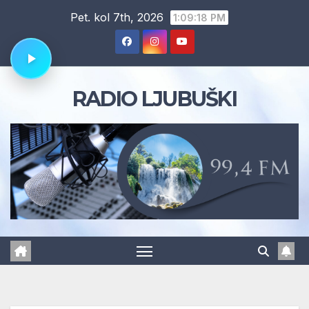
Skip
Pet. kol 7th, 2026
1:09:19 PM
to
content
RADIO LJUBUŠKI