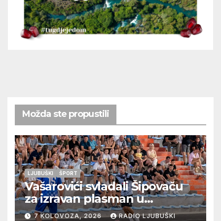
Možda ste propustili
LJUBUŠKI
ŠPORT
Vašarovići svladali Šipovaču
za izravan plasman u
četvrtfinale, Grab izborio
7 KOLOVOZA, 2026
RADIO LJUBUŠKI