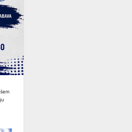
ašem
ju