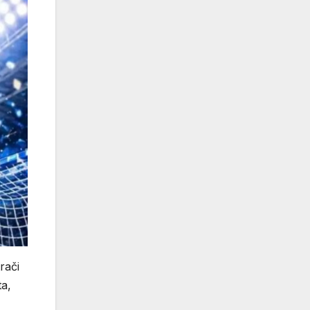
rači
ta,