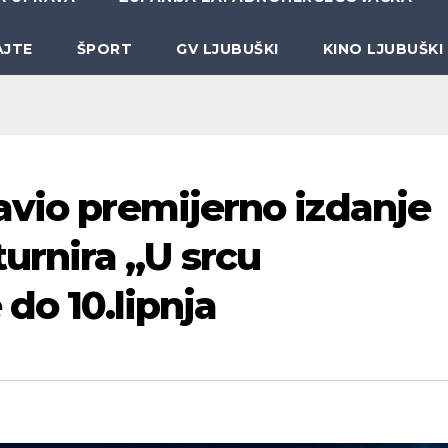
AJTE
ŠPORT
GV LJUBUŠKI
KINO LJUBUŠKI
avio premijerno izdanje
rnira „U srcu
 do 10.lipnja