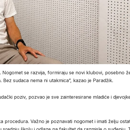
. Nogomet se razvija, formiraju se novi klubovi, posebno ž
nja. Bez sudaca nema ni utakmica”, kazao je Paradžik.
dački poziv, pozvao je sve zainteresirane mladiće i djevojk
a procedura. Važno je poznavati nogomet i imati želju ostat
srednju školu i odlaze na fakultet da razmisle o suđenju. T