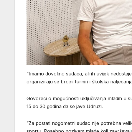
“Imamo dovoljno sudaca, ali ih uvijek nedostaje
organiziraju se brojni turniri i školska natjeca
Govoreći o mogućnosti uključivanja mladih u su
15 do 30 godina da se jave Udruzi.
“Za postati nogometni sudac nije potrebna velik
sportu. Posebno pozivam mlade koji završavaju 