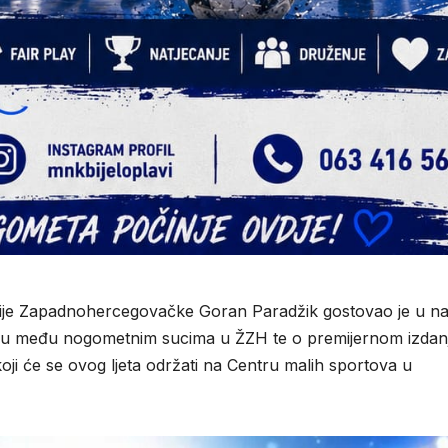
ije Zapadnohercegovačke Goran Paradžik gostovao je u n
nju među nogometnim sucima u ŽZH te o premijernom izdan
i će se ovog ljeta održati na Centru malih sportova u