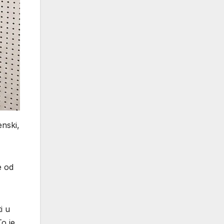
enski,
e od
i u
o je