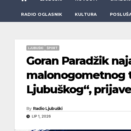
RADIO OGLASNIK
KULTURA
POSLUŠ
LJUBUŠKI
ŠPORT
Goran Paradžik naj
malonogometnog tu
Ljubuškog“, prijave
By
Radio Ljubuški
LIP 1, 2026