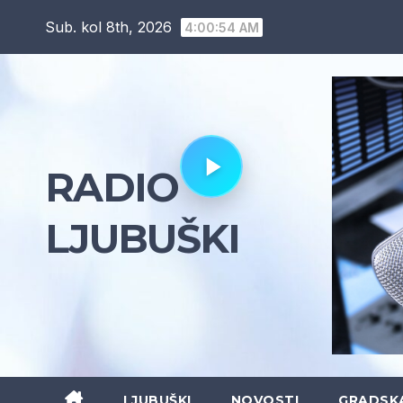
Skip
Sub. kol 8th, 2026
4:00:55 AM
to
content
RADIO
LJUBUŠKI
LJUBUŠKI
NOVOSTI
GRADSK