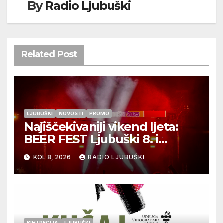
By
Radio Ljubuški
Related Post
LJUBUŠKI
NOVOSTI
PROMO
Najiščekivaniji vikend ljeta:
BEER FEST Ljubuški 8. i
9.kolovoza
KOL 8, 2026
RADIO LJUBUŠKI
BIH I REGIJA
LJUBUŠKI