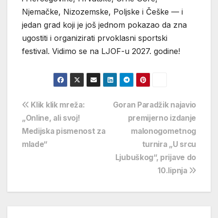
Njemačke, Nizozemske, Poljske i Češke — i
jedan grad koji je još jednom pokazao da zna
ugostiti i organizirati prvoklasni sportski
festival. Vidimo se na LJOF-u 2027. godine!
Navigacija
Klik klik mreža:
Goran Paradžik najavio
„Online, ali svoj!
premijerno izdanje
objava
Medijska pismenost za
malonogometnog
mlade“
turnira „U srcu
Ljubuškog“, prijave do
10.lipnja