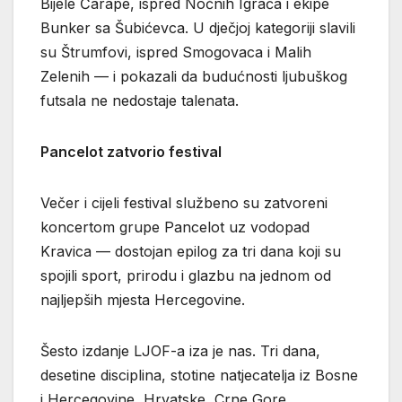
Bijele Čarape, ispred Noćnih Igrača i ekipe
Bunker sa Šubićevca. U dječjoj kategoriji slavili
su Štrumfovi, ispred Smogovaca i Malih
Zelenih — i pokazali da budućnosti ljubuškog
futsala ne nedostaje talenata.
Pancelot zatvorio festival
Večer i cijeli festival službeno su zatvoreni
koncertom grupe Pancelot uz vodopad
Kravica — dostojan epilog za tri dana koji su
spojili sport, prirodu i glazbu na jednom od
najljepših mjesta Hercegovine.
Šesto izdanje LJOF-a iza je nas. Tri dana,
desetine disciplina, stotine natjecatelja iz Bosne
i Hercegovine, Hrvatske, Crne Gore,