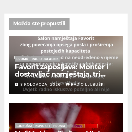
Možda ste propustili
PROMO
RADIO OGLASNIK
Favorit zapošljava: Monter i
dostavljač namještaja, tri
izvršitelja
8 KOLOVOZA, 2026
RADIO LJUBUŠKI
LJUBUŠKI
NOVOSTI
PROMO