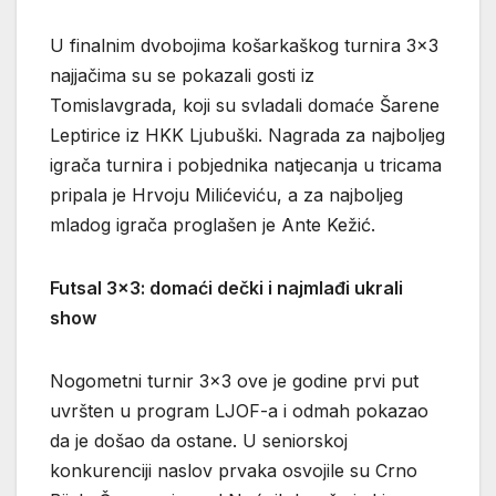
U finalnim dvobojima košarkaškog turnira 3×3
najjačima su se pokazali gosti iz
Tomislavgrada, koji su svladali domaće Šarene
Leptirice iz HKK Ljubuški. Nagrada za najboljeg
igrača turnira i pobjednika natjecanja u tricama
pripala je Hrvoju Milićeviću, a za najboljeg
mladog igrača proglašen je Ante Kežić.
Futsal 3×3: domaći dečki i najmlađi ukrali
show
Nogometni turnir 3×3 ove je godine prvi put
uvršten u program LJOF-a i odmah pokazao
da je došao da ostane. U seniorskoj
konkurenciji naslov prvaka osvojile su Crno