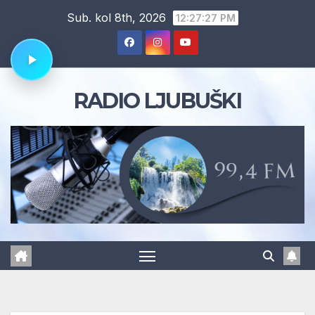
Skip
Sub. kol 8th, 2026
12:27:28 PM
to
content
RADIO LJUBUŠKI