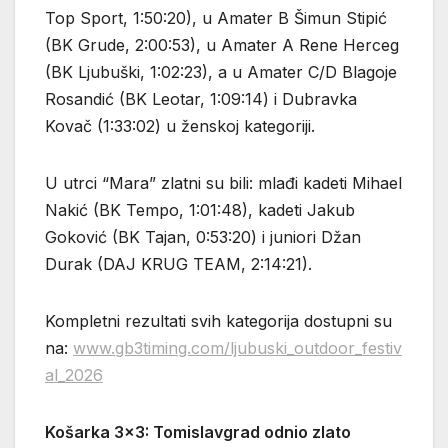
Top Sport, 1:50:20), u Amater B Šimun Stipić
(BK Grude, 2:00:53), u Amater A Rene Herceg
(BK Ljubuški, 1:02:23), a u Amater C/D Blagoje
Rosandić (BK Leotar, 1:09:14) i Dubravka
Kovač (1:33:02) u ženskoj kategoriji.
U utrci “Mara” zlatni su bili: mlađi kadeti Mihael
Nakić (BK Tempo, 1:01:48), kadeti Jakub
Goković (BK Tajan, 0:53:20) i juniori Džan
Durak (DAJ KRUG TEAM, 2:14:21).
Kompletni rezultati svih kategorija dostupni su
na:
www.gb3timing.com/ljubuski_outdoor_festiv
al_2026
Košarka 3×3: Tomislavgrad odnio zlato