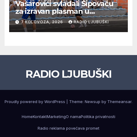
Vašarovići svladali Šipovaču
za izravan plasman u
četvrtfinale, Grab izborio
7 KOLOVOZA, 2026
RADIO LJUBUŠKI
prolazak dalje, Klobuk ispao,
večeras počinje četvrtfinale
juniora
RADIO LJUBUŠKI
Proudly powered by WordPress
|
Theme: Newsup by
Themeansar
.
Home
Kontakt
Marketing
O nama
Politika privatnosti
Radio reklama povećava promet