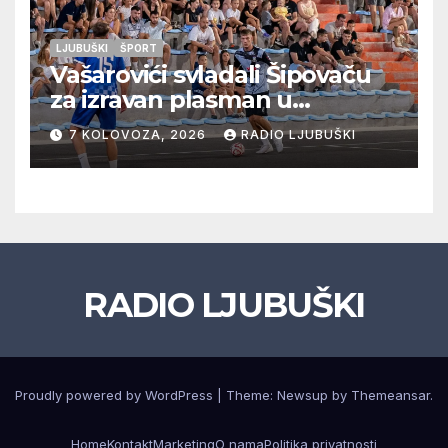
LJUBUŠKI
ŠPORT
Vašarovići svladali Šipovaču
za izravan plasman u
četvrtfinale, Grab izborio
7 KOLOVOZA, 2026
RADIO LJUBUŠKI
prolazak dalje, Klobuk ispao,
večeras počinje četvrtfinale
juniora
RADIO LJUBUŠKI
Proudly powered by WordPress
|
Theme: Newsup by
Themeansar
.
Home
Kontakt
Marketing
O nama
Politika privatnosti