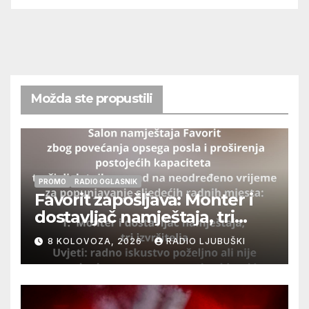
Možda ste propustili
PROMO
RADIO OGLASNIK
Favorit zapošljava: Monter i
dostavljač namještaja, tri
izvršitelja
8 KOLOVOZA, 2026
RADIO LJUBUŠKI