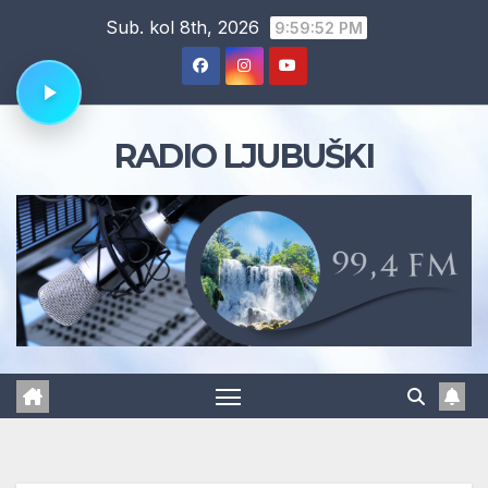
Skip
Sub. kol 8th, 2026
9:59:53 PM
to
content
RADIO LJUBUŠKI