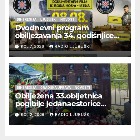
BIH I REGIJA
LJUBUŠKI
NOVOSTI
Dvodnevni program
obilježavanja 34. godišnjice
pogibije generala Blaža
KOL 7, 2026
RADIO LJUBUŠKI
Kraljevića i osmorice
pripadnika HOS-a
BIH I REGIJA
GRADSKA UPRAVA
NOVOSTI
Obilježena 33.obljetnica
pogibije jedanaestorice
ljubuških branitelja
KOL 2, 2026
RADIO LJUBUŠKI