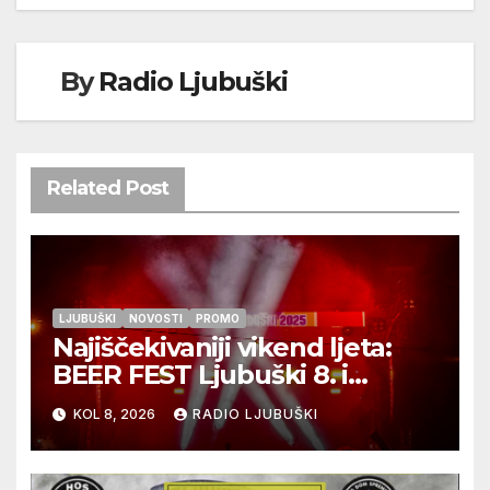
By
Radio Ljubuški
Related Post
LJUBUŠKI
NOVOSTI
PROMO
Najiščekivaniji vikend ljeta:
BEER FEST Ljubuški 8. i
9.kolovoza
KOL 8, 2026
RADIO LJUBUŠKI