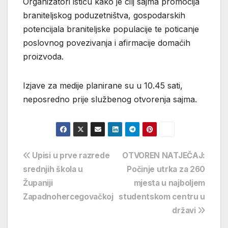
Organizatori ističu kako je cilj sajma promocija
braniteljskog poduzetništva, gospodarskih
potencijala braniteljske populacije te poticanje
poslovnog povezivanja i afirmacije domaćih
proizvoda.
Izjave za medije planirane su u 10.45 sati,
neposredno prije službenog otvorenja sajma.
Navigacija
Upisi u prve razrede
OTVOREN NATJEČAJ:
srednjih škola u
Počinje utrka za 260
objava
Županiji
mjesta u najboljem
Zapadnohercegovačkoj
studentskom centru u
državi