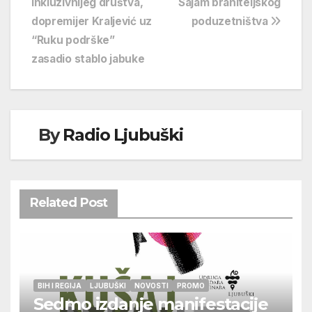
inkluzivnijeg društva,
Sajam braniteljskog
objava
dopremijer Kraljević uz
poduzetništva
“Ruku podrške”
zasadio stablo jabuke
By
Radio Ljubuški
Related Post
BIH I REGIJA
LJUBUŠKI
NOVOSTI
PROMO
Sedmo izdanje manifestacije