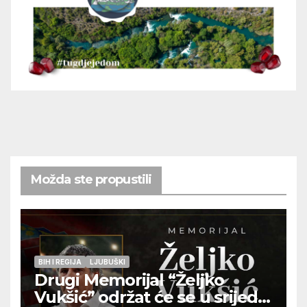
Možda ste propustili
BIH I REGIJA
LJUBUŠKI
Drugi Memorijal “Željko
Vukšić” održat će se u srijedu