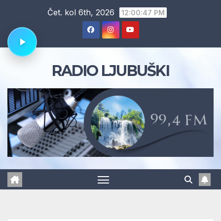
Skip
Čet. kol 6th, 2026
12:00:48 PM
to
content
RADIO LJUBUŠKI