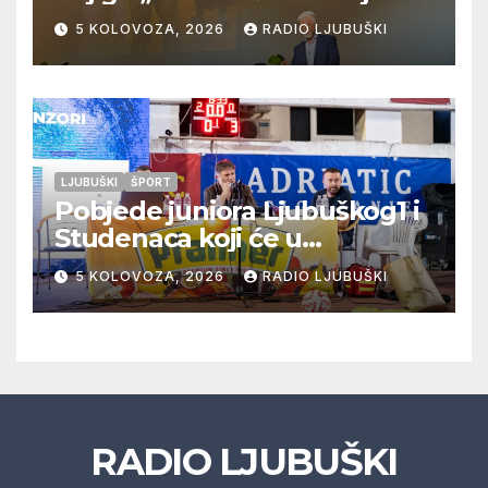
dr. sc. Zdenka Hercega
5 KOLOVOZA, 2026
RADIO LJUBUŠKI
LJUBUŠKI
ŠPORT
Pobjede juniora Ljubuškog1 i
Studenaca koji će u
međusobnom susretu
5 KOLOVOZA, 2026
RADIO LJUBUŠKI
odlučiti o prvom mjestu u
skupini “A”, seniori Teskere
upisali treću pobjedu,
Radišići “otpali”, a Humac se
pobjedom protiv Crvenog
Grma “vratio u igru”
RADIO LJUBUŠKI