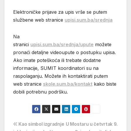
Elektroničke prijave za upis vrše se putem
službene web stranice
upisi.sum.ba/srednja
Na
stranici
upisi.sum.ba/srednja/upute
možete
pronaći detaljne videoupute o postupku upisa.
Ako imate poteškoća ili trebate dodatne
informacije, SUMIT koordinatori su na
raspolaganju. Možete ih kontaktirati putem
web stranice
skole.sum.ba/kontakt
kako biste
dobili potrebnu podršku.
Navigacija
Kao simbol izgradnje
U Mostaru u četvrtak 9.