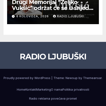
Drugi Memorijal “Željko
Vukšić” održat će se u srijedu
12. kolovoza u Otoku
6 KOLOVOZA, 2026
RADIO LJUBUŠKI
RADIO LJUBUŠKI
Proudly powered by WordPress
|
Theme: Newsup by
Themeansar
.
Home
Kontakt
Marketing
O nama
Politika privatnosti
Radio reklama povećava promet