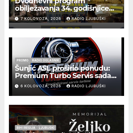
Dvodnevni program
obilježavanja 34. godišnjice
pogibije generala Blaža
7 KOLOVOZA, 2026
RADIO LJUBUŠKI
Kraljevića i osmorice
pripadnika HOS-a
PROMO
RADIO OGLASNIK
Šunjić ASL proširio ponudu:
Premium Turbo Servis sada
na jednoj adresi u Ljubuškom
6 KOLOVOZA, 2026
RADIO LJUBUŠKI
BIH I REGIJA
LJUBUŠKI