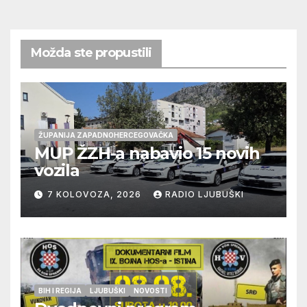
Možda ste propustili
ŽUPANIJA ZAPADNOHERCEGOVAČKA
MUP ŽZH-a nabavio 15 novih
vozila
7 KOLOVOZA, 2026
RADIO LJUBUŠKI
BIH I REGIJA
LJUBUŠKI
NOVOSTI