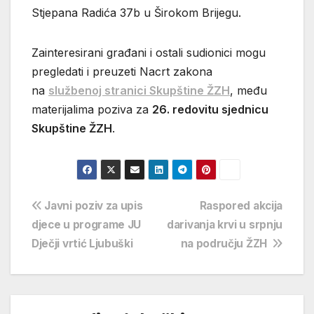
Stjepana Radića 37b u Širokom Brijegu.
Zainteresirani građani i ostali sudionici mogu
pregledati i preuzeti Nacrt zakona
na
službenoj stranici Skupštine ŽZH
, među
materijalima poziva za
26. redovitu sjednicu
Skupštine ŽZH
.
Navigacija
Javni poziv za upis
Raspored akcija
djece u programe JU
darivanja krvi u srpnju
objava
Dječji vrtić Ljubuški
na području ŽZH