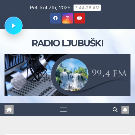
Skip
Pet. kol 7th, 2026
7:44:27 AM
to
content
RADIO LJUBUŠKI